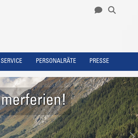
SERVICE
PERSONALRÄTE
PRESSE
d werden!
ppenübersicht
merferien!
rzlichen Dank!
ursion Sizilien