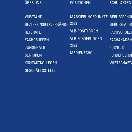
ÜBER UNS
POSITIONEN
SCHULARTEN
VORSTAND
MARKIERUNGSPUNKTE
BERUFSSCHU
2023
BEZIRKS-/KREISVERBÄNDE
BERUFSFACH
VLB-POSITIONEN
REFERATE
FACHSCHULE
VLB-FORDERUNGEN
FACHGRUPPEN
FACHAKADEM
2022
JUNGER VLB
FOS/BOS
MEDIENECHO
SENIOREN
FÖRDERBERU
KONTAKTKOLLEGEN
WIRTSCHAFT
GESCHÄFTSSTELLE