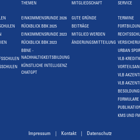
THEMEN
MITGLIEDSCHAFT
SERVICE
LEN
EINKOMMENSRUNDE 2026
GUTE GRÜNDE
TERMINE
SCHULEN
RÜCKBLICK BBK 2025
BEITRÄGE
FORTBILDU
N
EINKOMMENSRUNDE 2023
MITGLIED WERDEN
RECHTSSCH
IEN
RÜCKBLICK BBK 2023
ÄNDERUNGSMITTEILUNG
VERSICHER
BBNE -
URBAN SPOR
NACHHALTIGKEITSBILDUNG
FSSCHULEN
VLB-KREDIT
KÜNSTLICHE INTELLIGENZ
SSCHULEN
VORTEILSA
CHATGPT
VLB AKZENT
VLB AKZENT
BESOLDUNG
FORMULARE
PUBLIKATIO
KMS UND F
Impressum
Kontakt
Datenschutz