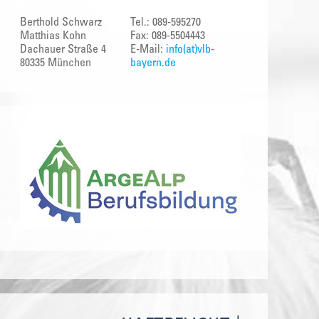
Berthold Schwarz
Tel.: 089-595270
Matthias Kohn
Fax: 089-5504443
Dachauer Straße 4
E-Mail:
info(at)vlb-
80335 München
bayern.de