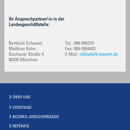
Ihr Ansprechpartner/-in in der
Landesgeschäftstelle:
Berthold Schwarz
Tel.: 089-595270
Matthias Kohn
Fax: 089-5504443
Dachauer Straße 4
E-Mail:
info(at)vlb-bayern.de
80335 München
ÜBER UNS
VORSTAND
BEZIRKS-/KREISVERBÄNDE
REFERATE