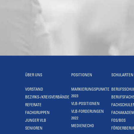
ÜBER UNS
POSITIONEN
SCHULARTEN
VORSTAND
MARKIERUNGSPUNKTE
BERUFSSCHU
2023
BEZIRKS-/KREISVERBÄNDE
BERUFSFACH
VLB-POSITIONEN
REFERATE
FACHSCHULE
VLB-FORDERUNGEN
FACHGRUPPEN
FACHAKADEM
2022
JUNGER VLB
FOS/BOS
MEDIENECHO
SENIOREN
FÖRDERBERU