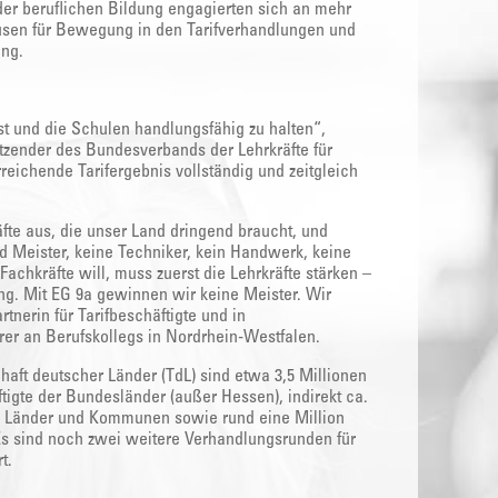
der beruflichen Bildung engagierten sich an mehr
usen für Bewegung in den Tarifverhandlungen und
ung.
t und die Schulen handlungsfähig zu halten“,
itzender des Bundesverbands der Lehrkräfte für
reichende Tarifergebnis vollständig und zeitgleich
äfte aus, die unser Land dringend braucht, und
d Meister, keine Techniker, kein Handwerk, keine
Fachkräfte will, muss zuerst die Lehrkräfte stärken –
ung. Mit EG 9a gewinnen wir keine Meister. Wir
nerin für Tarifbeschäftigte und in
rer an Berufskollegs in Nordrhein-Westfalen.
aft deutscher Länder (TdL) sind etwa 3,5 Millionen
äftigte der Bundesländer (außer Hessen), indirekt ca.
n Länder und Kommunen sowie rund eine Million
 sind noch zwei weitere Verhandlungsrunden für
t.