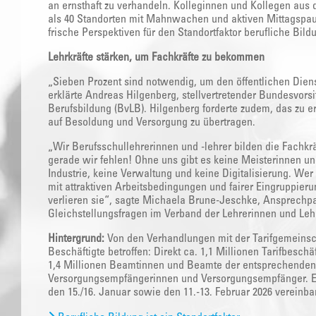
an ernsthaft zu verhandeln. Kolleginnen und Kollegen aus 
als 40 Standorten mit Mahnwachen und aktiven Mittagspa
frische Perspektiven für den Standortfaktor berufliche Bild
Lehrkräfte stärken, um Fachkräfte zu bekommen
„Sieben Prozent sind notwendig, um den öffentlichen Diens
erklärte Andreas Hilgenberg, stellvertretender Bundesvors
Berufsbildung (BvLB). Hilgenberg forderte zudem, das zu er
auf Besoldung und Versorgung zu übertragen.
„Wir Berufsschullehrerinnen und -lehrer bilden die Fachkr
gerade wir fehlen! Ohne uns gibt es keine Meisterinnen un
Industrie, keine Verwaltung und keine Digitalisierung. Wer 
mit attraktiven Arbeitsbedingungen und fairer Eingruppier
verlieren sie“, sagte Michaela Brune-Jeschke, Ansprechpart
Gleichstellungsfragen im Verband der Lehrerinnen und Leh
Hintergrund:
Von den Verhandlungen mit der Tarifgemeinsch
Beschäftigte betroffen: Direkt ca. 1,1 Millionen Tarifbesch
1,4 Millionen Beamtinnen und Beamte der entsprechende
Versorgungsempfängerinnen und Versorgungsempfänger. Es
den 15./16. Januar sowie den 11.-13. Februar 2026 vereinbar