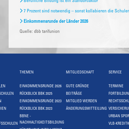
Berufliche Bildung ist ein Standortfaktor
7 Prozent sind notwendig – sonst kollabieren die Schule
Einkommensrunde der Länder 2026
Quelle: dbb tarifunion
THEMEN
MITGLIEDSCHAFT
SERVICE
LEN
EINKOMMENSRUNDE 2026
GUTE GRÜNDE
TERMINE
SCHULEN
RÜCKBLICK BBK 2025
BEITRÄGE
FORTBILDU
N
EINKOMMENSRUNDE 2023
MITGLIED WERDEN
RECHTSSCH
IEN
RÜCKBLICK BBK 2023
ÄNDERUNGSMITTEILUNG
VERSICHER
BBNE -
URBAN SPOR
NACHHALTIGKEITSBILDUNG
FSSCHULEN
VLB-KREDIT