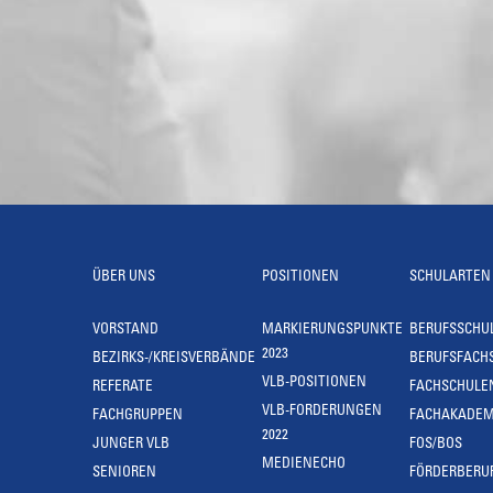
ÜBER UNS
POSITIONEN
SCHULARTEN
VORSTAND
MARKIERUNGSPUNKTE
BERUFSSCHU
2023
BEZIRKS-/KREISVERBÄNDE
BERUFSFACH
VLB-POSITIONEN
REFERATE
FACHSCHULE
VLB-FORDERUNGEN
FACHGRUPPEN
FACHAKADEM
2022
JUNGER VLB
FOS/BOS
MEDIENECHO
SENIOREN
FÖRDERBERU