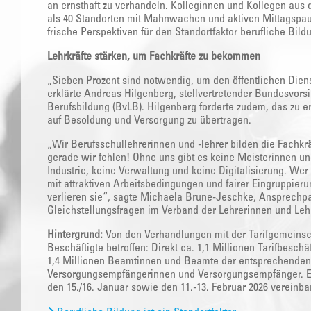
an ernsthaft zu verhandeln. Kolleginnen und Kollegen aus 
als 40 Standorten mit Mahnwachen und aktiven Mittagspa
frische Perspektiven für den Standortfaktor berufliche Bild
Lehrkräfte stärken, um Fachkräfte zu bekommen
„Sieben Prozent sind notwendig, um den öffentlichen Diens
erklärte Andreas Hilgenberg, stellvertretender Bundesvors
Berufsbildung (BvLB). Hilgenberg forderte zudem, das zu er
auf Besoldung und Versorgung zu übertragen.
„Wir Berufsschullehrerinnen und -lehrer bilden die Fachkr
gerade wir fehlen! Ohne uns gibt es keine Meisterinnen un
Industrie, keine Verwaltung und keine Digitalisierung. Wer 
mit attraktiven Arbeitsbedingungen und fairer Eingruppier
verlieren sie“, sagte Michaela Brune-Jeschke, Ansprechpart
Gleichstellungsfragen im Verband der Lehrerinnen und Leh
Hintergrund:
Von den Verhandlungen mit der Tarifgemeinsch
Beschäftigte betroffen: Direkt ca. 1,1 Millionen Tarifbesch
1,4 Millionen Beamtinnen und Beamte der entsprechende
Versorgungsempfängerinnen und Versorgungsempfänger. Es
den 15./16. Januar sowie den 11.-13. Februar 2026 vereinbar