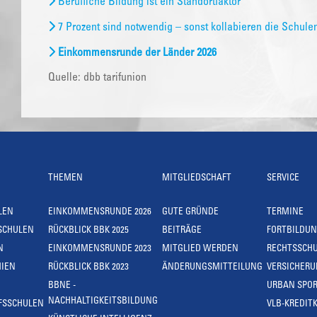
Berufliche Bildung ist ein Standortfaktor
7 Prozent sind notwendig – sonst kollabieren die Schule
Einkommensrunde der Länder 2026
Quelle: dbb tarifunion
THEMEN
MITGLIEDSCHAFT
SERVICE
LEN
EINKOMMENSRUNDE 2026
GUTE GRÜNDE
TERMINE
SCHULEN
RÜCKBLICK BBK 2025
BEITRÄGE
FORTBILDU
N
EINKOMMENSRUNDE 2023
MITGLIED WERDEN
RECHTSSCH
IEN
RÜCKBLICK BBK 2023
ÄNDERUNGSMITTEILUNG
VERSICHER
BBNE -
URBAN SPOR
NACHHALTIGKEITSBILDUNG
FSSCHULEN
VLB-KREDIT