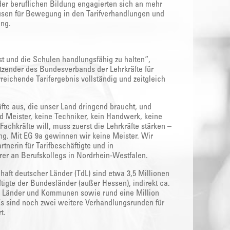
der beruflichen Bildung engagierten sich an mehr
usen für Bewegung in den Tarifverhandlungen und
ung.
t und die Schulen handlungsfähig zu halten“,
itzender des Bundesverbands der Lehrkräfte für
reichende Tarifergebnis vollständig und zeitgleich
äfte aus, die unser Land dringend braucht, und
d Meister, keine Techniker, kein Handwerk, keine
Fachkräfte will, muss zuerst die Lehrkräfte stärken –
ung. Mit EG 9a gewinnen wir keine Meister. Wir
nerin für Tarifbeschäftigte und in
rer an Berufskollegs in Nordrhein-Westfalen.
aft deutscher Länder (TdL) sind etwa 3,5 Millionen
äftigte der Bundesländer (außer Hessen), indirekt ca.
n Länder und Kommunen sowie rund eine Million
 sind noch zwei weitere Verhandlungsrunden für
t.