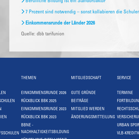
Berufliche Bildung ist ein Standortfaktor
7 Prozent sind notwendig – sonst kollabieren die Schule
Einkommensrunde der Länder 2026
Quelle: dbb tarifunion
THEMEN
MITGLIEDSCHAFT
SERVICE
LEN
EINKOMMENSRUNDE 2026
GUTE GRÜNDE
TERMINE
SCHULEN
RÜCKBLICK BBK 2025
BEITRÄGE
FORTBILDU
N
EINKOMMENSRUNDE 2023
MITGLIED WERDEN
RECHTSSCH
IEN
RÜCKBLICK BBK 2023
ÄNDERUNGSMITTEILUNG
VERSICHER
BBNE -
URBAN SPOR
NACHHALTIGKEITSBILDUNG
FSSCHULEN
VLB-KREDIT