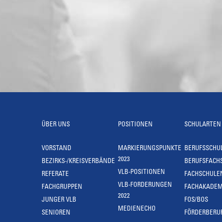
ÜBER UNS
POSITIONEN
SCHULARTEN
VORSTAND
MARKIERUNGSPUNKTE
BERUFSSCHU
2023
BEZIRKS-/KREISVERBÄNDE
BERUFSFACH
VLB-POSITIONEN
REFERATE
FACHSCHULE
VLB-FORDERUNGEN
FACHGRUPPEN
FACHAKADEM
2022
JUNGER VLB
FOS/BOS
MEDIENECHO
SENIOREN
FÖRDERBERU