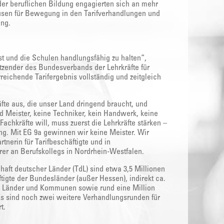
der beruflichen Bildung engagierten sich an mehr
usen für Bewegung in den Tarifverhandlungen und
ung.
t und die Schulen handlungsfähig zu halten“,
itzender des Bundesverbands der Lehrkräfte für
reichende Tarifergebnis vollständig und zeitgleich
äfte aus, die unser Land dringend braucht, und
d Meister, keine Techniker, kein Handwerk, keine
Fachkräfte will, muss zuerst die Lehrkräfte stärken –
ung. Mit EG 9a gewinnen wir keine Meister. Wir
nerin für Tarifbeschäftigte und in
rer an Berufskollegs in Nordrhein-Westfalen.
aft deutscher Länder (TdL) sind etwa 3,5 Millionen
äftigte der Bundesländer (außer Hessen), indirekt ca.
n Länder und Kommunen sowie rund eine Million
 sind noch zwei weitere Verhandlungsrunden für
t.