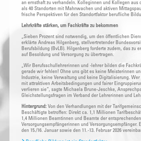
an ernsthaft zu verhandeln. Kolleginnen und Kollegen aus 
als 40 Standorten mit Mahnwachen und aktiven Mittagspa
frische Perspektiven für den Standortfaktor berufliche Bild
Lehrkräfte stärken, um Fachkräfte zu bekommen
„Sieben Prozent sind notwendig, um den öffentlichen Diens
erklärte Andreas Hilgenberg, stellvertretender Bundesvors
Berufsbildung (BvLB). Hilgenberg forderte zudem, das zu er
auf Besoldung und Versorgung zu übertragen.
„Wir Berufsschullehrerinnen und -lehrer bilden die Fachkr
gerade wir fehlen! Ohne uns gibt es keine Meisterinnen un
Industrie, keine Verwaltung und keine Digitalisierung. Wer 
mit attraktiven Arbeitsbedingungen und fairer Eingruppier
verlieren sie“, sagte Michaela Brune-Jeschke, Ansprechpart
Gleichstellungsfragen im Verband der Lehrerinnen und Leh
Hintergrund:
Von den Verhandlungen mit der Tarifgemeinsch
Beschäftigte betroffen: Direkt ca. 1,1 Millionen Tarifbesch
1,4 Millionen Beamtinnen und Beamte der entsprechende
Versorgungsempfängerinnen und Versorgungsempfänger. Es
den 15./16. Januar sowie den 11.-13. Februar 2026 vereinbar