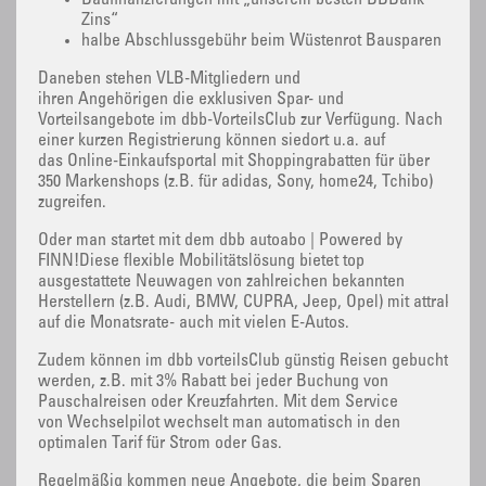
Baufinanzierungen mit „unserem besten BBBank
Zins“
halbe Abschlussgebühr beim Wüstenrot Bausparen
Daneben stehen VLB-Mitgliedern und
ihren Angehörigen die exklusiven Spar- und
Vorteilsangebote im dbb-VorteilsClub zur Verfügung. Nach
einer kurzen Registrierung können siedort u.a. auf
das Online-Einkaufsportal mit Shoppingrabatten für über
350 Markenshops (z.B. für adidas, Sony, home24, Tchibo)
zugreifen.
Oder man startet mit dem dbb autoabo | Powered by
FINN!Diese flexible Mobilitätslösung bietet top
ausgestattete Neuwagen von zahlreichen bekannten
Herstellern (z.B. Audi, BMW, CUPRA, Jeep, Opel) mit attraktive
auf die Monatsrate- auch mit vielen E-Autos.
Zudem können im dbb vorteilsClub günstig Reisen gebucht
werden, z.B. mit 3% Rabatt bei jeder Buchung von
Pauschalreisen oder Kreuzfahrten. Mit dem Service
von Wechselpilot wechselt man automatisch in den
optimalen Tarif für Strom oder Gas.
Regelmäßig kommen neue Angebote, die beim Sparen