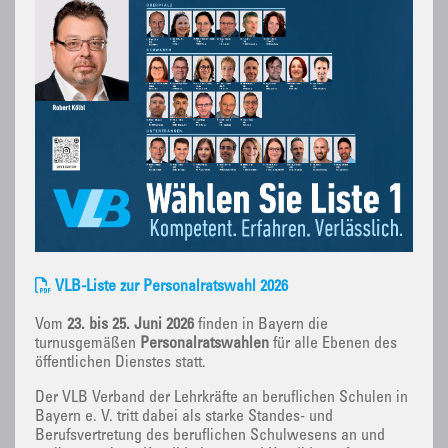
VLB-Liste zur Personalratswahl 2026
Vom
23. bis 25. Juni 2026
finden in Bayern die
turnusgemäßen
Personalratswahlen
für alle Ebenen des
öffentlichen Dienstes statt.
Der VLB Verband der Lehrkräfte an beruflichen Schulen in
Bayern e. V. tritt dabei als starke Standes- und
Berufsvertretung des beruflichen Schulwesens an und