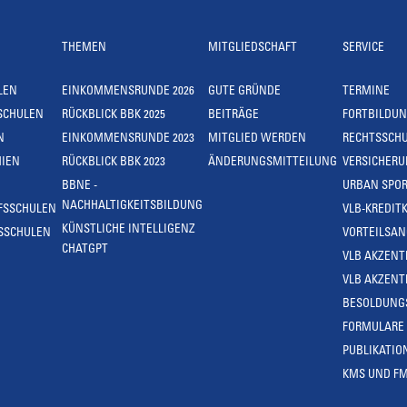
THEMEN
MITGLIEDSCHAFT
SERVICE
LEN
EINKOMMENSRUNDE 2026
GUTE GRÜNDE
TERMINE
SCHULEN
RÜCKBLICK BBK 2025
BEITRÄGE
FORTBILDU
N
EINKOMMENSRUNDE 2023
MITGLIED WERDEN
RECHTSSCH
IEN
RÜCKBLICK BBK 2023
ÄNDERUNGSMITTEILUNG
VERSICHER
BBNE -
URBAN SPOR
NACHHALTIGKEITSBILDUNG
FSSCHULEN
VLB-KREDIT
KÜNSTLICHE INTELLIGENZ
SSCHULEN
VORTEILSA
CHATGPT
VLB AKZENT
VLB AKZENT
BESOLDUNG
FORMULARE
PUBLIKATIO
KMS UND F