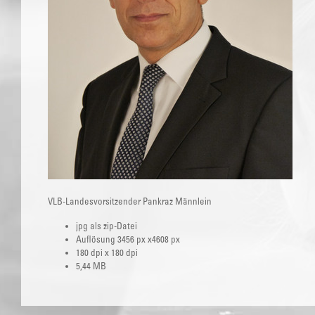
VLB-Landesvorsitzender Pankraz Männlein
jpg als zip-Datei
Auflösung 3456 px x4608 px
180 dpi x 180 dpi
5,44 MB