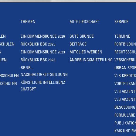
THEMEN
MITGLIEDSCHAFT
SERVICE
LEN
EINKOMMENSRUNDE 2026
GUTE GRÜNDE
TERMINE
SCHULEN
RÜCKBLICK BBK 2025
BEITRÄGE
FORTBILDU
N
EINKOMMENSRUNDE 2023
MITGLIED WERDEN
RECHTSSCH
IEN
RÜCKBLICK BBK 2023
ÄNDERUNGSMITTEILUNG
VERSICHER
BBNE -
URBAN SPOR
NACHHALTIGKEITSBILDUNG
FSSCHULEN
VLB-KREDIT
KÜNSTLICHE INTELLIGENZ
SSCHULEN
VORTEILSA
CHATGPT
VLB AKZENT
VLB AKZENT
BESOLDUNG
FORMULARE
PUBLIKATIO
KMS UND F