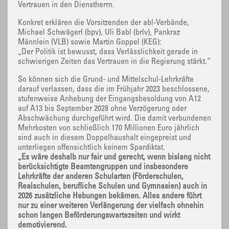
Vertrauen in den Dienstherrn.
Konkret erklären die Vorsitzenden der abl-Verbände,
Michael Schwägerl (bpv), Uli Babl (brlv), Pankraz
Männlein (VLB) sowie Martin Goppel (KEG):
„Der Politik ist bewusst, dass Verlässlichkeit gerade in
schwierigen Zeiten das Vertrauen in die Regierung stärkt.“
So können sich die Grund- und Mittelschul-Lehrkräfte
darauf verlassen, dass die im Frühjahr 2023 beschlossene,
stufenweise Anhebung der Eingangsbesoldung von A12
auf A13 bis September 2028 ohne Verzögerung oder
Abschwächung durchgeführt wird. Die damit verbundenen
Mehrkosten von schließlich 170 Millionen Euro jährlich
sind auch in diesem Doppelhaushalt eingepreist und
unterliegen offensichtlich keinem Spardiktat.
„Es wäre deshalb nur fair und gerecht, wenn bislang nicht
berücksichtigte Beamtengruppen und insbesondere
Lehrkräfte der anderen Schularten (Förderschulen,
Realschulen, berufliche Schulen und Gymnasien) auch in
2026 zusätzliche Hebungen bekämen. Alles andere führt
nur zu einer weiteren Verlängerung der vielfach ohnehin
schon langen Beförderungswartezeiten und wirkt
demotivierend.