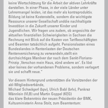
keine Wertschätzung für die Arbeit der aktiven Lehrkräfte
darstellen. In einer Phase, in der viele Länder unter
Lehrermangel leiden, ist das mehr als kontraproduktiv.
Bildung ist keine Kostenstelle, sondern die wichtigste
Ressource unserer Gesellschaft unddie nachhaltigste
Investition in die Zukunft unserer Kinder und
Jugendlichen. Wir fragen uns zudem, ob angesichts der
aktuellen finanziellen Schwierigkeiten in Sachsen die
Rechnung mit Blick auf die Kosten von Tarifbeschäftigten
und Beamten tatsächlich aufgeht. Pensionslasten eines
Bundeslandes in Rentenlasten der Deutschen
Rentenversicherung zu verwandeln,stellt ein
durchsichtiges Manöver dar nach dem Sankt-Florians-
Prinzip ‚Verschon mein Haus, zünd andere an‘. Es löst
aber keines der vorhandenen Probleme, sondern verlagert
sie und schafft neue.“
Vor diesem Hintergrund unterstützen die Vorsitzenden der
abl-Mitgliedsverbände,
Michael Schwägerl (bpv), Ulrich Babl (brlv), Pankraz
Männlein (VLB) und Martin Goppel (KEG)
das klare Bekenntnis der neuen Präsidentin der BMK,
Kultusministerin Anna Stolz, zum Beamtentum: