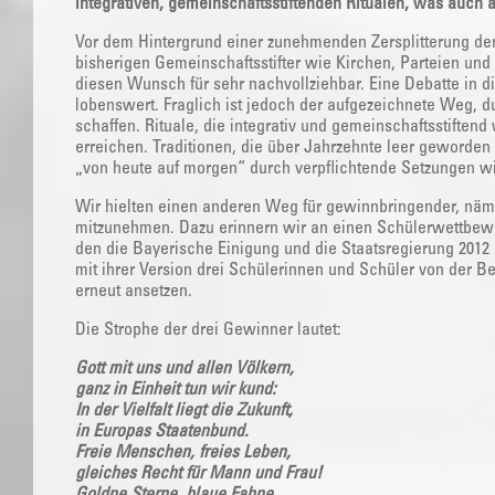
integrativen, gemeinschaftsstiftenden Ritualen, was auch
Vor dem Hintergrund einer zunehmenden Zersplitterung der
bisherigen Gemeinschaftsstifter wie Kirchen, Parteien un
diesen Wunsch für sehr nachvollziehbar. Eine Debatte in di
lobenswert. Fraglich ist jedoch der aufgezeichnete Weg, du
schaffen. Rituale, die integrativ und gemeinschaftsstiften
erreichen. Traditionen, die über Jahrzehnte leer geworde
„von heute auf morgen“ durch verpflichtende Setzungen 
Wir hielten einen anderen Weg für gewinnbringender, nä
mitzunehmen. Dazu erinnern wir an einen Schülerwettbewer
den die Bayerische Einigung und die Staatsregierung 20
mit ihrer Version drei Schülerinnen und Schüler von der Be
erneut ansetzen.
Die Strophe der drei Gewinner lautet:
Gott mit uns und allen Völkern,
ganz in Einheit tun wir kund:
In der Vielfalt liegt die Zukunft,
in Europas Staatenbund.
Freie Menschen, freies Leben,
gleiches Recht für Mann und Frau!
Goldne Sterne, blaue Fahne