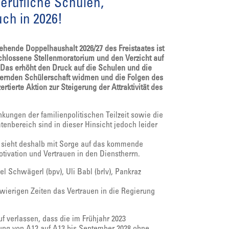
erufliche Schulen,
ch in 2026!
ehende Doppelhaushalt 2026/27 des Freistaates ist
schlossene Stellenmoratorium und den Verzicht auf
Das erhöht den Druck auf die Schulen und die
rdernden Schülerschaft widmen und die Folgen des
ierte Aktion zur Steigerung der Attraktivität des
ungen der familienpolitischen Teilzeit sowie die
enbereich sind in dieser Hinsicht jedoch leider
) sieht deshalb mit Sorge auf das kommende
tivation und Vertrauen in den Dienstherrn.
l Schwägerl (bpv), Uli Babl (brlv), Pankraz
chwierigen Zeiten das Vertrauen in die Regierung
f verlassen, dass die im Frühjahr 2023
ng von A12 auf A13 bis September 2028 ohne