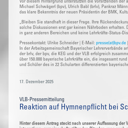
Vor diesem Hintergrund unterstützen die Vorsitzenden der 
Michael Schwägerl (bpv), Ulrich Babl (brlv), Pankraz Männ
das klare Bekenntnis der neuen Präsidentin der BMK, Kult
„Bleiben Sie standhaft in dieser Frage. Ihre Rückendeckung
solche Diskussionen erst gar keinen Nährboden erhalten.
in ganz anderen Bereichen und keine Lehrkräfte-Status-Dis
Pressekontakt: Ulrike Schneider | E-Mail:
presse(at)bpv.de
In der Arbeitsgemeinschaft Bayerischer Lehrerverbände arb
der brlv, der bpv, die KEG und der VLB erfolgreich zusamm
über 150.000 bayerische Lehrkräfte ein, die insgesamt run
und Schüler des in 22 Schularten differenzierten bayerisc
17. Dezember 2025
VLB-Pressemitteilung
Reaktion auf Hymnenpflicht bei S
Hinter diesem Antrag steckt nach unserer Auffassung de