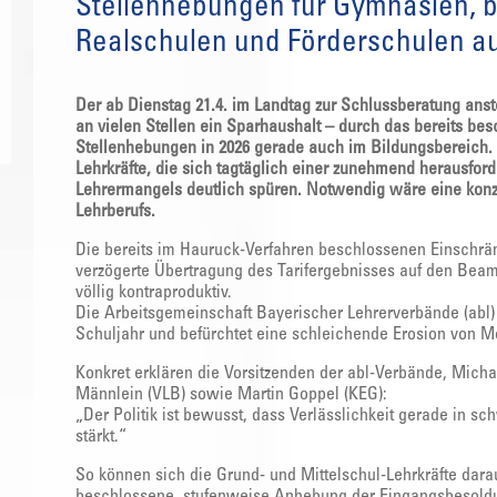
Stellenhebungen für Gymnasien, b
Realschulen und Förderschulen au
Der ab Dienstag 21.4. im Landtag zur Schlussberatung anst
an vielen Stellen ein Sparhaushalt – durch das bereits be
Stellenhebungen in 2026 gerade auch im Bildungsbereich. 
Lehrkräfte, die sich tagtäglich einer zunehmend herausfo
Lehrermangels deutlich spüren. Notwendig wäre eine konzert
Lehrberufs.
Die bereits im Hauruck-Verfahren beschlossenen Einschränk
verzögerte Übertragung des Tarifergebnisses auf den Beamt
völlig kontraproduktiv.
Die Arbeitsgemeinschaft Bayerischer Lehrerverbände (abl
Schuljahr und befürchtet eine schleichende Erosion von Mo
Konkret erklären die Vorsitzenden der abl-Verbände, Michae
Männlein (VLB) sowie Martin Goppel (KEG):
„Der Politik ist bewusst, dass Verlässlichkeit gerade in s
stärkt.“
So können sich die Grund- und Mittelschul-Lehrkräfte darau
beschlossene, stufenweise Anhebung der Eingangsbesoldu