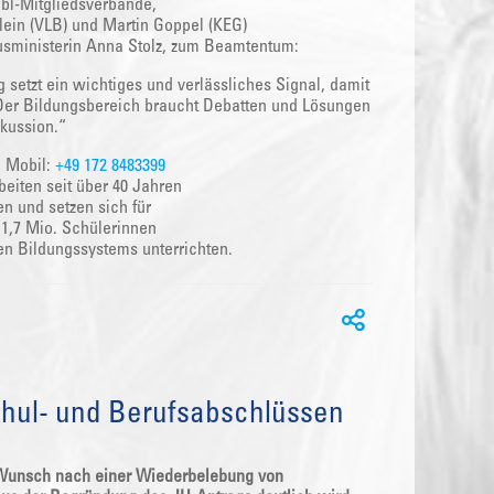
abl-Mitgliedsverbände,
lein (VLB) und Martin Goppel (KEG)
usministerin Anna Stolz, zum Beamtentum:
 setzt ein wichtiges und verlässliches Signal, damit
 Der Bildungsbereich braucht Debatten und Lösungen
kussion.“
| Mobil:
+49 172 8483399
eiten seit über 40 Jahren
en und setzen sich für
d 1,7 Mio. Schülerinnen
hen Bildungssystems unterrichten.
chul- und Berufsabschlüssen
r Wunsch nach einer Wiederbelebung von