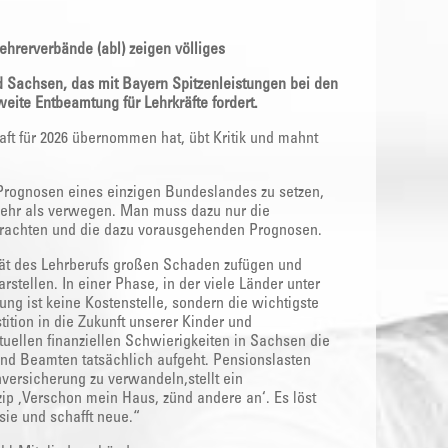
ehrerverbände (abl) zeigen völliges
 Sachsen, das mit Bayern Spitzenleistungen bei den
eite Entbeamtung für Lehrkräfte fordert.
ft für 2026 übernommen hat, übt Kritik und mahnt
-Prognosen eines einzigen Bundeslandes zu setzen,
mehr als verwegen. Man muss dazu nur die
etrachten und die dazu vorausgehenden Prognosen.
vität des Lehrberufs großen Schaden zufügen und
rstellen. In einer Phase, in der viele Länder unter
ung ist keine Kostenstelle, sondern die wichtigste
ition in die Zukunft unserer Kinder und
uellen finanziellen Schwierigkeiten in Sachsen die
und Beamten tatsächlich aufgeht. Pensionslasten
ersicherung zu verwandeln,stellt ein
ip ‚Verschon mein Haus, zünd andere an‘. Es löst
ie und schafft neue.“