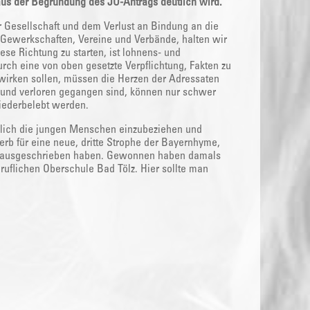
 aus der Begründung des JU-Antrags deutlich wird.
 Gesellschaft und dem Verlust an Bindung an die
d Gewerkschaften, Vereine und Verbände, halten wir
ese Richtung zu starten, ist lohnens- und
rch eine von oben gesetzte Verpflichtung, Fakten zu
d wirken sollen, müssen die Herzen der Adressaten
n und verloren gegangen sind, können nur schwer
wiederbelebt werden.
mlich die jungen Menschen einzubeziehen und
b für eine neue, dritte Strophe der Bayernhyme,
12 ausgeschrieben haben. Gewonnen haben damals
ruflichen Oberschule Bad Tölz. Hier sollte man