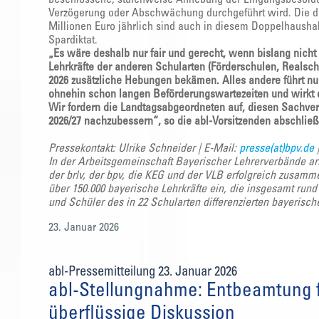
Verzögerung oder Abschwächung durchgeführt wird. Die d
Millionen Euro jährlich sind auch in diesem Doppelhaushal
Spardiktat.
„Es wäre deshalb nur fair und gerecht, wenn bislang nic
Lehrkräfte der anderen Schularten (Förderschulen, Realsc
2026 zusätzliche Hebungen bekämen. Alles andere führt nur
ohnehin schon langen Beförderungswartezeiten und wirkt 
Wir fordern die Landtagsabgeordneten auf, diesen Sachver
2026/27 nachzubessern“, so die abl-Vorsitzenden abschlie
Pressekontakt: Ulrike Schneider | E-Mail:
presse(at)bpv.de
In der Arbeitsgemeinschaft Bayerischer Lehrerverbände ar
der brlv, der bpv, die KEG und der VLB erfolgreich zusamm
über 150.000 bayerische Lehrkräfte ein, die insgesamt run
und Schüler des in 22 Schularten differenzierten bayerisc
23. Januar 2026
abl-Pressemitteilung 23. Januar 2026
abl-Stellungnahme: Entbeamtung f
überflüssige Diskussion