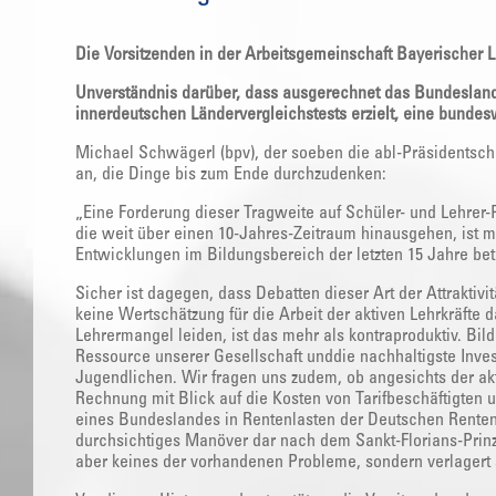
Die Vorsitzenden in der Arbeitsgemeinschaft Bayerischer L
Unverständnis darüber, dass ausgerechnet das Bundesland
innerdeutschen Ländervergleichstests erzielt, eine bundesw
Michael Schwägerl (bpv), der soeben die abl-Präsidentscha
an, die Dinge bis zum Ende durchzudenken:
„Eine Forderung dieser Tragweite auf Schüler- und Lehrer
die weit über einen 10-Jahres-Zeitraum hinausgehen, ist 
Entwicklungen im Bildungsbereich der letzten 15 Jahre b
Sicher ist dagegen, dass Debatten dieser Art der Attrakti
keine Wertschätzung für die Arbeit der aktiven Lehrkräfte da
Lehrermangel leiden, ist das mehr als kontraproduktiv. Bild
Ressource unserer Gesellschaft unddie nachhaltigste Invest
Jugendlichen. Wir fragen uns zudem, ob angesichts der akt
Rechnung mit Blick auf die Kosten von Tarifbeschäftigten 
eines Bundeslandes in Rentenlasten der Deutschen Rentenv
durchsichtiges Manöver dar nach dem Sankt-Florians-Prinz
aber keines der vorhandenen Probleme, sondern verlagert s