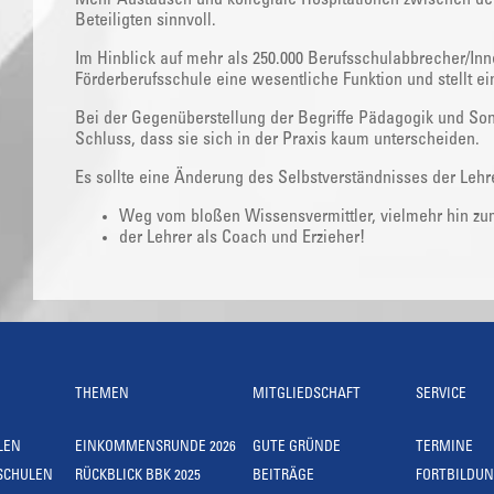
Beteiligten sinnvoll.
Im Hinblick auf mehr als 250.000 Berufsschulabbrecher/Inne
Förderberufsschule eine wesentliche Funktion und stellt ei
Bei der Gegenüberstellung der Begriffe Pädagogik und 
Schluss, dass sie sich in der Praxis kaum unterscheiden.
Es sollte eine Änderung des Selbstverständnisses der Lehre
Weg vom bloßen Wissensvermittler, vielmehr hin z
der Lehrer als Coach und Erzieher!
THEMEN
MITGLIEDSCHAFT
SERVICE
LEN
EINKOMMENSRUNDE 2026
GUTE GRÜNDE
TERMINE
SCHULEN
RÜCKBLICK BBK 2025
BEITRÄGE
FORTBILDU