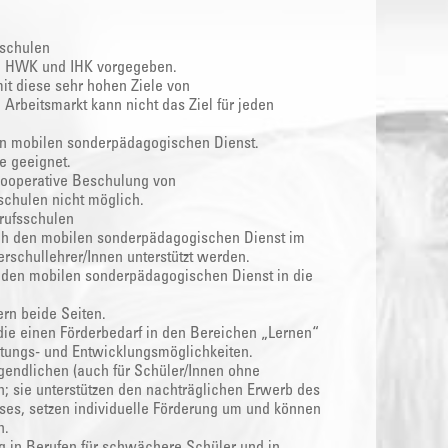
sschulen
n HWK und IHK vorgegeben.
mit diese sehr hohen Ziele von
Arbeitsmarkt kann nicht das Ziel für jeden
en mobilen sonderpädagogischen Dienst.
be geeignet.
kooperative Beschulung von
schulen nicht möglich.
rufsschulen
ch den mobilen sonderpädagogischen Dienst im
schullehrer/Innen unterstützt werden.
 den mobilen sonderpädagogischen Dienst in die
rn beide Seiten.
 die einen Förderbedarf in den Bereichen „Lernen“
ltungs- und Entwicklungsmöglichkeiten.
ugendlichen (auch für Schüler/Innen ohne
 sie unterstützen den nachträglichen Erwerb des
ses, setzen individuelle Förderung um und können
n.
g in Berufen für schwächere Schüler und in