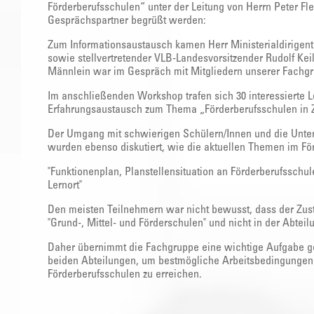
Förderberufsschulen“ unter der Leitung von Herrn Peter F
Gesprächspartner begrüßt werden:
Zum Informationsaustausch kamen Herr Ministerialdirigen
sowie stellvertretender VLB-Landesvorsitzender Rudolf Kei
Männlein war im Gespräch mit Mitgliedern unserer Fachg
Im anschließenden Workshop trafen sich 30 interessierte L
Erfahrungsaustausch zum Thema „Förderberufsschulen in Ze
Der Umgang mit schwierigen Schülern/Innen und die Unter
wurden ebenso diskutiert, wie die aktuellen Themen im Fö
"Funktionenplan, Planstellensituation an Förderberufsschul
Lernort"
Den meisten Teilnehmern war nicht bewusst, dass der Zust
"Grund-, Mittel- und Förderschulen" und nicht in der Abteil
Daher übernimmt die Fachgruppe eine wichtige Aufgabe ge
beiden Abteilungen, um bestmögliche Arbeitsbedingungen 
Förderberufsschulen zu erreichen.