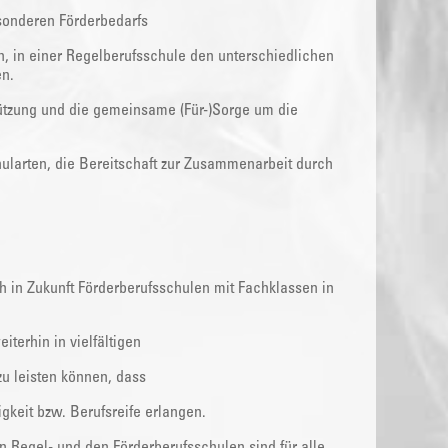
sonderen Förderbedarfs
en, in einer Regelberufsschule den unterschiedlichen
n.
tützung und die gemeinsame (Für-)Sorge um die
larten, die Bereitschaft zur Zusammenarbeit durch
 in Zukunft Förderberufsschulen mit Fachklassen in
terhin in vielfältigen
u leisten können, dass
keit bzw. Berufsreife erlangen.
 Regel- und den Förderberufsschulen sind für alle