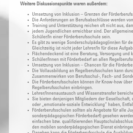
Weitere Diskussionspunkte waren außerdem:
Umsetzung von Inklusion – Grenzen der Förderberuf
Die Anforderungen an Berufsabschlüsse werden vo
Training und Unterstützung reichen oft nicht aus, da
jedem Jugendlichen erreichbar sind. Der allgemeine 
Schüler/In einer Förderberufsschule sein.
Es gibt zu wenige Sonderschulpädagog(inn)en für d
Gleichzeitig ist nicht jeder Lehrer/In für diese Aufga
Flächendeckend ist eine Beratung, Versorgung und 
Schüler/Innen mit Förderbedarf an allen Regelberufs
Umsetzung von Inklusion – Chancen für die Förderbe
Die Vollausbildung an Regelberufsschulen kann dur
Zusammenwirken von Berufsschul-, Fach- und Sonder
Die Förderberufsschulen können ihr Know-how über
Regelberufsschulen einbringen.
Lehrer/Innenaustausch und Wissenstransfer bereiche
Sie bieten denjenigen Mitgliedern der Gesellschaft,
oder „emotionale-soziale Entwicklung“ haben, Entfa
Förderberufsschulen sollten als Angebote für alle J
sonderpädagogischen Förderbedarf) gesehen werden;
einfachen bzw. qualifizierenden Hauptschulabschlus
den mobilen sonderpädagogischen Dienst einbringe
Daneben kann die Förderberufsschule die Ausbildun