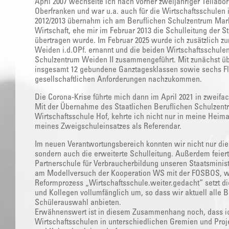
April 2007 wechselte ich nach vorher zweijähriger Teilabo
Oberfranken und war u.a. auch für die Wirtschaftsschulen
2012/2013 übernahm ich am Beruflichen Schulzentrum Mark
Wirtschaft, ehe mir im Februar 2013 die Schulleitung der S
übertragen wurde. Im Februar 2025 wurde ich zusätzlich zu
Weiden i.d.OPf. ernannt und die beiden Wirtschaftsschule
Schulzentrum Weiden II zusammengeführt. Mit zunächst ü
insgesamt 12 gebundene Ganztagesklassen sowie sechs Fl
gesellschaftlichen Anforderungen nachzukommen.
Die Corona-Krise führte mich dann im April 2021 in zweifac
Mit der Übernahme des Staatlichen Beruflichen Schulzent
Wirtschaftsschule Hof, kehrte ich nicht nur in meine Heima
meines Zweigschuleinsatzes als Referendar.
Im neuen Verantwortungsbereich konnten wir nicht nur die
sondern auch die erweiterte Schulleitung. Außerdem feiert
Partnerschule für Verbraucherbildung unseren Staatsminist
am Modellversuch der Kooperation WS mit der FOSBOS, was
Reformprozess „Wirtschaftsschule.weiter.gedacht“ setzt di
und Kollegen vollumfänglich um, so dass wir aktuell alle 
Schülerauswahl anbieten.
Erwähnenswert ist in diesem Zusammenhang noch, dass ic
Wirtschaftsschulen in unterschiedlichen Gremien und Proje