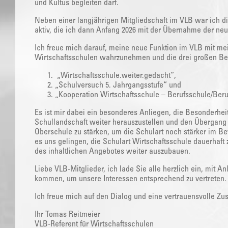
und Kultus begleiten darf.
Neben einer langjährigen Mitgliedschaft im VLB war ich d
aktiv, die ich dann Anfang 2026 mit der Übernahme der 
Ich freue mich darauf, meine neue Funktion im VLB mit me
Wirtschaftsschulen wahrzunehmen und die drei großen Bere
„Wirtschaftsschule.weiter.gedacht“,
„Schulversuch 5. Jahrgangsstufe“ und
„Kooperation Wirtschaftsschule – Berufsschule/Beru
Es ist mir dabei ein besonderes Anliegen, die Besonderheit
Schullandschaft weiter herauszustellen und den Übergang 
Oberschule zu stärken, um die Schulart noch stärker im Be
es uns gelingen, die Schulart Wirtschaftsschule dauerhaft 
des inhaltlichen Angebotes weiter auszubauen.
Liebe VLB-Mitglieder, ich lade Sie alle herzlich ein, mit A
kommen, um unsere Interessen entsprechend zu vertreten.
Ich freue mich auf den Dialog und eine vertrauensvolle Zu
Ihr Tomas Reitmeier
VLB-Referent für Wirtschaftsschulen