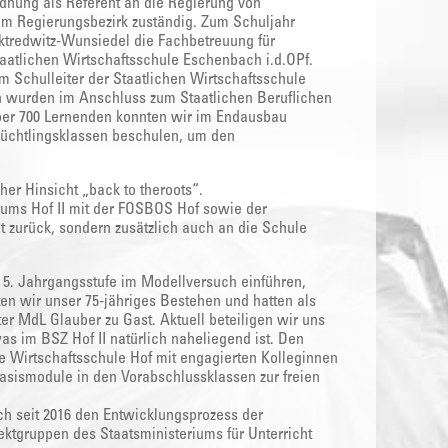
rdnung als Referent an die Regierung von
 im Regierungsbezirk zuständig. Zum Schuljahr
tredwitz-Wunsiedel die Fachbetreuung für
taatlichen Wirtschaftsschule Eschenbach i.d.OPf.
m Schulleiter der Staatlichen Wirtschaftsschule
n wurden im Anschluss zum Staatlichen Beruflichen
ber 700 Lernenden konnten wir im Endausbau
üchtlingsklassen beschulen, um den
her Hinsicht „back to theroots“.
rums Hof II mit der FOSBOS Hof sowie der
t zurück, sondern zusätzlich auch an die Schule
 5. Jahrgangsstufe im Modellversuch einführen,
en wir unser 75-jähriges Bestehen und hatten als
er MdL Glauber zu Gast. Aktuell beteiligen wir uns
 im BSZ Hof II natürlich naheliegend ist. Den
e Wirtschaftsschule Hof mit engagierten Kolleginnen
Basismodule in den Vorabschlussklassen zur freien
h seit 2016 den Entwicklungsprozess der
ktgruppen des Staatsministeriums für Unterricht