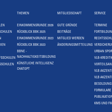
THEMEN
MITGLIEDSCHAFT
SERVICE
LEN
EINKOMMENSRUNDE 2026
GUTE GRÜNDE
TERMINE
SCHULEN
RÜCKBLICK BBK 2025
BEITRÄGE
FORTBILDU
N
EINKOMMENSRUNDE 2023
MITGLIED WERDEN
RECHTSSCH
IEN
RÜCKBLICK BBK 2023
ÄNDERUNGSMITTEILUNG
VERSICHER
BBNE -
URBAN SPOR
NACHHALTIGKEITSBILDUNG
FSSCHULEN
VLB-KREDIT
KÜNSTLICHE INTELLIGENZ
SSCHULEN
VORTEILSA
CHATGPT
VLB AKZENT
VLB AKZENT
BESOLDUNG
FORMULARE
PUBLIKATIO
KMS UND F