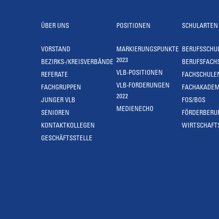
ÜBER UNS
POSITIONEN
SCHULARTEN
VORSTAND
MARKIERUNGSPUNKTE
BERUFSSCHU
2023
BEZIRKS-/KREISVERBÄNDE
BERUFSFACH
VLB-POSITIONEN
REFERATE
FACHSCHULE
VLB-FORDERUNGEN
FACHGRUPPEN
FACHAKADEM
2022
JUNGER VLB
FOS/BOS
MEDIENECHO
SENIOREN
FÖRDERBERU
KONTAKTKOLLEGEN
WIRTSCHAFT
GESCHÄFTSSTELLE