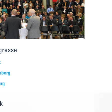
Foto: C. Kral
gresse
t
nberg
urg
k