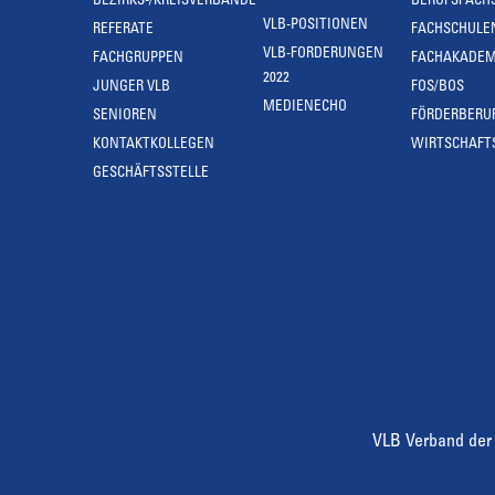
BEZIRKS-/KREISVERBÄNDE
BERUFSFACH
VLB-POSITIONEN
REFERATE
FACHSCHULE
VLB-FORDERUNGEN
FACHGRUPPEN
FACHAKADEM
2022
JUNGER VLB
FOS/BOS
MEDIENECHO
SENIOREN
FÖRDERBERU
KONTAKTKOLLEGEN
WIRTSCHAFT
GESCHÄFTSSTELLE
VLB Verband der 