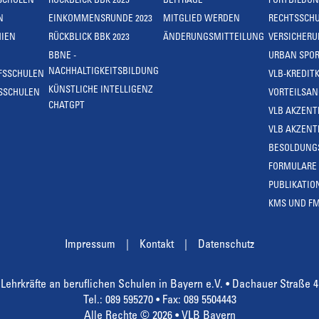
SCHULEN
RÜCKBLICK BBK 2025
BEITRÄGE
FORTBILDU
N
EINKOMMENSRUNDE 2023
MITGLIED WERDEN
RECHTSSCH
IEN
RÜCKBLICK BBK 2023
ÄNDERUNGSMITTEILUNG
VERSICHER
BBNE -
URBAN SPOR
NACHHALTIGKEITSBILDUNG
FSSCHULEN
VLB-KREDIT
KÜNSTLICHE INTELLIGENZ
SSCHULEN
VORTEILSA
CHATGPT
VLB AKZENT
VLB AKZENT
BESOLDUNG
FORMULARE
PUBLIKATIO
KMS UND F
Impressum
Kontakt
Datenschutz
Lehrkräfte an beruflichen Schulen in Bayern e.V. • Dachauer Straße 
Tel.: 089 595270 • Fax: 089 5504443
Alle Rechte © 2026 • VLB Bayern