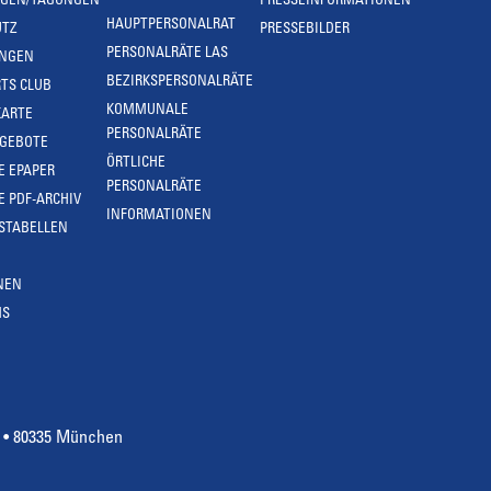
NGEN/TAGUNGEN
PRESSEINFORMATIONEN
HAUPTPERSONALRAT
UTZ
PRESSEBILDER
PERSONALRÄTE LAS
UNGEN
BEZIRKSPERSONALRÄTE
TS CLUB
KOMMUNALE
KARTE
PERSONALRÄTE
NGEBOTE
ÖRTLICHE
E EPAPER
PERSONALRÄTE
E PDF-ARCHIV
INFORMATIONEN
STABELLEN
NEN
MS
4 • 80335 München