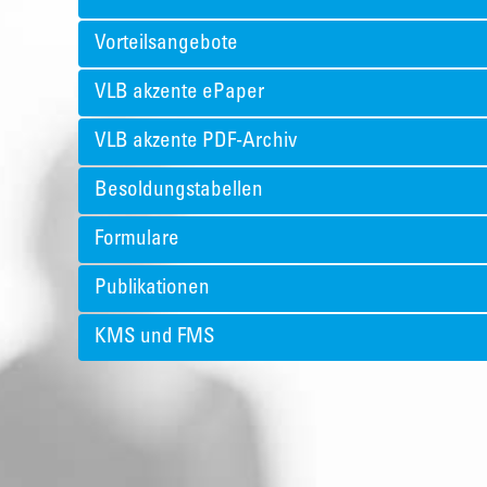
Vorteilsangebote
VLB akzente ePaper
VLB akzente PDF-Archiv
Besoldungstabellen
Formulare
Publikationen
KMS und FMS