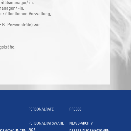
gritätsmanager/-in,
manager / -in,
der öffentlichen Verwaltung,
z.B. Personalräte) wie
skräfte.
PERSONALRÄTE
PRESSE
PERSONALRATSWAHL
NEWS-ARCHIV
2026