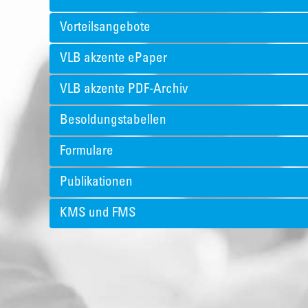
Vorteilsangebote
VLB akzente ePaper
VLB akzente PDF-Archiv
Besoldungstabellen
Formulare
Publikationen
KMS und FMS