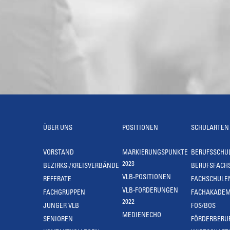
ÜBER UNS
POSITIONEN
SCHULARTEN
VORSTAND
MARKIERUNGSPUNKTE
BERUFSSCHU
2023
BEZIRKS-/KREISVERBÄNDE
BERUFSFACH
VLB-POSITIONEN
REFERATE
FACHSCHULE
VLB-FORDERUNGEN
FACHGRUPPEN
FACHAKADEM
2022
JUNGER VLB
FOS/BOS
MEDIENECHO
SENIOREN
FÖRDERBERU