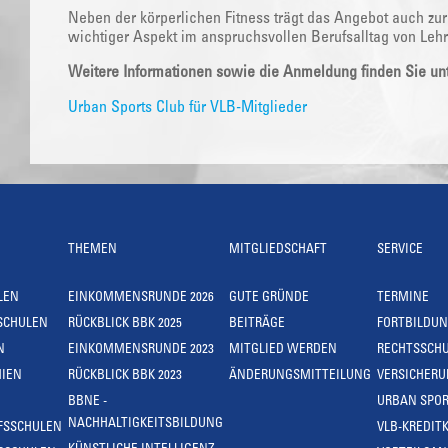
Neben der körperlichen Fitness trägt das Angebot auch zur
wichtiger Aspekt im anspruchsvollen Berufsalltag von Lehr
Weitere Informationen sowie die Anmeldung finden Sie unt
Urban Sports Club für VLB-Mitglieder
THEMEN
MITGLIEDSCHAFT
SERVICE
LEN
EINKOMMENSRUNDE 2026
GUTE GRÜNDE
TERMINE
SCHULEN
RÜCKBLICK BBK 2025
BEITRÄGE
FORTBILDU
N
EINKOMMENSRUNDE 2023
MITGLIED WERDEN
RECHTSSCH
IEN
RÜCKBLICK BBK 2023
ÄNDERUNGSMITTEILUNG
VERSICHER
BBNE -
URBAN SPOR
NACHHALTIGKEITSBILDUNG
FSSCHULEN
VLB-KREDIT