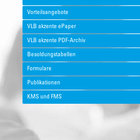
Vorteilsangebote
VLB akzente ePaper
VLB akzente PDF-Archiv
Besoldungstabellen
Formulare
Publikationen
KMS und FMS