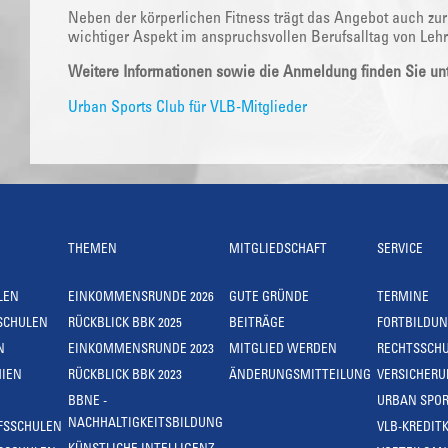
Neben der körperlichen Fitness trägt das Angebot auch zur
wichtiger Aspekt im anspruchsvollen Berufsalltag von Lehr
Weitere Informationen sowie die Anmeldung finden Sie unt
Urban Sports Club für VLB-Mitglieder
THEMEN
MITGLIEDSCHAFT
SERVICE
LEN
EINKOMMENSRUNDE 2026
GUTE GRÜNDE
TERMINE
SCHULEN
RÜCKBLICK BBK 2025
BEITRÄGE
FORTBILDU
N
EINKOMMENSRUNDE 2023
MITGLIED WERDEN
RECHTSSCH
IEN
RÜCKBLICK BBK 2023
ÄNDERUNGSMITTEILUNG
VERSICHER
BBNE -
URBAN SPOR
NACHHALTIGKEITSBILDUNG
FSSCHULEN
VLB-KREDIT