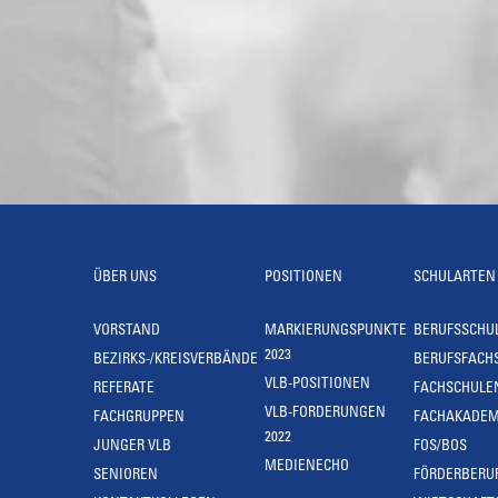
ÜBER UNS
POSITIONEN
SCHULARTEN
VORSTAND
MARKIERUNGSPUNKTE
BERUFSSCHU
2023
BEZIRKS-/KREISVERBÄNDE
BERUFSFACH
VLB-POSITIONEN
REFERATE
FACHSCHULE
VLB-FORDERUNGEN
FACHGRUPPEN
FACHAKADEM
2022
JUNGER VLB
FOS/BOS
MEDIENECHO
SENIOREN
FÖRDERBERU