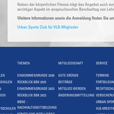
Neben der körperlichen Fitness trägt das Angebot auch zur
wichtiger Aspekt im anspruchsvollen Berufsalltag von Lehr
Weitere Informationen sowie die Anmeldung finden Sie unt
Urban Sports Club für VLB-Mitglieder
THEMEN
MITGLIEDSCHAFT
SERVICE
LEN
EINKOMMENSRUNDE 2026
GUTE GRÜNDE
TERMINE
SCHULEN
RÜCKBLICK BBK 2025
BEITRÄGE
FORTBILDU
N
EINKOMMENSRUNDE 2023
MITGLIED WERDEN
RECHTSSCH
IEN
RÜCKBLICK BBK 2023
ÄNDERUNGSMITTEILUNG
VERSICHER
BBNE -
URBAN SPOR
NACHHALTIGKEITSBILDUNG
FSSCHULEN
VLB-KREDIT