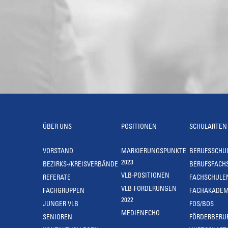
ÜBER UNS
POSITIONEN
SCHULARTEN
VORSTAND
MARKIERUNGSPUNKTE
BERUFSSCHU
2023
BEZIRKS-/KREISVERBÄNDE
BERUFSFACH
VLB-POSITIONEN
REFERATE
FACHSCHULE
VLB-FORDERUNGEN
FACHGRUPPEN
FACHAKADEM
2022
JUNGER VLB
FOS/BOS
MEDIENECHO
SENIOREN
FÖRDERBERU