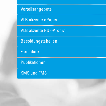
Vorteilsangebote
VLB akzente ePaper
VLB akzente PDF-Archiv
Besoldungstabellen
Formulare
Publikationen
KMS und FMS