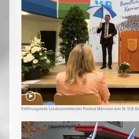
Eröffnungsrede Landesvorsitzender Pankraz Männlein zum 16. VLB-Ber