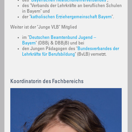
des "
Bayerischen Realschullehrerverbandes
",
des "Verbands der Lehrkräfte an beruflichen Schulen
in Bayern" und
der "
katholischen Erziehergemeinschaft Bayern
".
Weiter ist der "Junge VLB" Mitglied
im "
Deutschen Beamtenbund Jugend –
Bayern
" (DBBj & DBBjB) und bei
den Jungen Pädagogen des "
Bundesverbandes der
Lehrkräfte für Berufsbildung
" (BvLB) vernetzt.
Koordinatorin des Fachbereichs