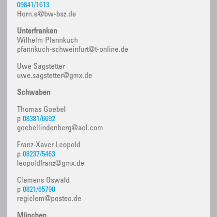
09841/1613
Horn.e@bw-bsz.de
Unterfranken
Wilhelm Pfannkuch
pfannkuch-schweinfurt@t-online.de
Uwe Sagstetter
uwe.sagstetter@gmx.de
Schwaben
Thomas Goebel
p
08381/6692
goebellindenberg@aol.com
Franz-Xaver Leopold
p
08237/5463
leopoldfranz@gmx.de
Clemens Oswald
p
0821/65790
regiclem@posteo.de
München