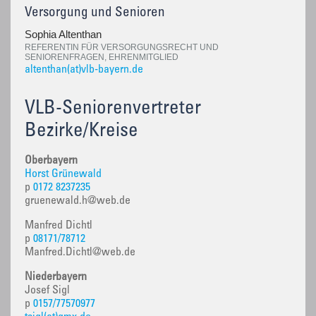
Versorgung und Senioren
Sophia Altenthan
REFERENTIN FÜR VERSORGUNGSRECHT UND
SENIORENFRAGEN, EHRENMITGLIED
altenthan(at)vlb-bayern.de
VLB-Seniorenvertreter
Bezirke/Kreise
Oberbayern
Horst Grünewald
p
0172 8237235
gruenewald.h@web.de
Manfred Dichtl
p
08171/78712
Manfred.Dichtl@web.de
Niederbayern
Josef Sigl
p
0157/77570977