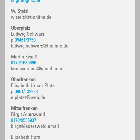
tsigl(at)gmx.de
W. Stelzl
w.stelzl@t-online.de
Oberpfalz
Ludwig Schwarz
p
09461/3759
ludwig.schwarz@t-online.de
Martin Krauß
0170/1689896
kraussorama@gmail.com
Oberfranken
Elisabeth Urban-Platz
p
0951/132223
e.platz1@web.de
Mittelfranken
Birgit Auerswald
0170/9555937
birgit@auerswald.email
Elisabeth Horn