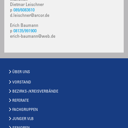
Dietmar Leischner
p
089/6083610
d.leischner@arcor.de
Erich Baumann
p
08135/991900
erich-baumann@web.de
ÜBER UNS
VORSTAND
BEZIRKS-/KREISVERBÄNDE
REFERATE
FACHGRUPPEN
JUNGER VLB