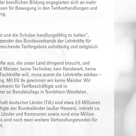
der beruflichen Bildung engagierten sich an mehr
usen für Bewegung in den Tarifverhandlungen und
ung.
t und die Schulen handlungsfähig zu halten“,
itzender des Bundesverbands der Lehrkräfte für
reichende Tarifergebnis vollständig und zeitgleich
äfte aus, die unser Land dringend braucht, und
d Meister, keine Techniker, kein Handwerk, keine
Fachkräfte will, muss zuerst die Lehrkräfte stärken –
ung. Mit EG 9a gewinnen wir keine Meister. Wir
nerin für Tarifbeschäftigte und in
rer an Berufskollegs in Nordrhein-Westfalen.
aft deutscher Länder (TdL) sind etwa 3,5 Millionen
äftigte der Bundesländer (außer Hessen), indirekt ca.
n Länder und Kommunen sowie rund eine Million
 sind noch zwei weitere Verhandlungsrunden für
t.