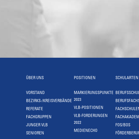
ÜBER UNS
POSITIONEN
SCHULARTEN
VORSTAND
MARKIERUNGSPUNKTE
BERUFSSCHU
2023
BEZIRKS-/KREISVERBÄNDE
BERUFSFACH
VLB-POSITIONEN
REFERATE
FACHSCHULE
VLB-FORDERUNGEN
FACHGRUPPEN
FACHAKADEM
2022
JUNGER VLB
FOS/BOS
MEDIENECHO
SENIOREN
FÖRDERBERU