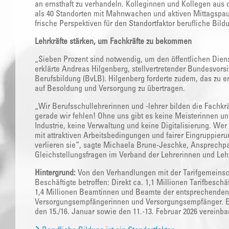
an ernsthaft zu verhandeln. Kolleginnen und Kollegen aus 
als 40 Standorten mit Mahnwachen und aktiven Mittagspa
frische Perspektiven für den Standortfaktor berufliche Bild
Lehrkräfte stärken, um Fachkräfte zu bekommen
„Sieben Prozent sind notwendig, um den öffentlichen Diens
erklärte Andreas Hilgenberg, stellvertretender Bundesvors
Berufsbildung (BvLB). Hilgenberg forderte zudem, das zu er
auf Besoldung und Versorgung zu übertragen.
„Wir Berufsschullehrerinnen und -lehrer bilden die Fachkr
gerade wir fehlen! Ohne uns gibt es keine Meisterinnen un
Industrie, keine Verwaltung und keine Digitalisierung. Wer 
mit attraktiven Arbeitsbedingungen und fairer Eingruppier
verlieren sie“, sagte Michaela Brune-Jeschke, Ansprechpart
Gleichstellungsfragen im Verband der Lehrerinnen und Leh
Hintergrund:
Von den Verhandlungen mit der Tarifgemeinsch
Beschäftigte betroffen: Direkt ca. 1,1 Millionen Tarifbesch
1,4 Millionen Beamtinnen und Beamte der entsprechende
Versorgungsempfängerinnen und Versorgungsempfänger. Es
den 15./16. Januar sowie den 11.-13. Februar 2026 vereinbar