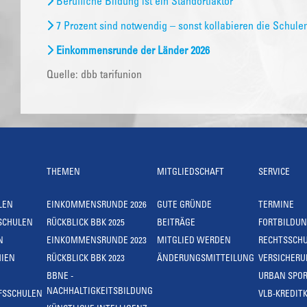
Berufliche Bildung ist ein Standortfaktor
7 Prozent sind notwendig – sonst kollabieren die Schule
Einkommensrunde der Länder 2026
Quelle: dbb tarifunion
THEMEN
MITGLIEDSCHAFT
SERVICE
LEN
EINKOMMENSRUNDE 2026
GUTE GRÜNDE
TERMINE
SCHULEN
RÜCKBLICK BBK 2025
BEITRÄGE
FORTBILDU
N
EINKOMMENSRUNDE 2023
MITGLIED WERDEN
RECHTSSCH
IEN
RÜCKBLICK BBK 2023
ÄNDERUNGSMITTEILUNG
VERSICHER
BBNE -
URBAN SPOR
NACHHALTIGKEITSBILDUNG
FSSCHULEN
VLB-KREDIT