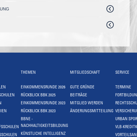
RUNG
THEMEN
MITGLIEDSCHAFT
SERVICE
LEN
EINKOMMENSRUNDE 2026
GUTE GRÜNDE
TERMINE
SCHULEN
RÜCKBLICK BBK 2025
BEITRÄGE
FORTBILDU
N
EINKOMMENSRUNDE 2023
MITGLIED WERDEN
RECHTSSCH
IEN
RÜCKBLICK BBK 2023
ÄNDERUNGSMITTEILUNG
VERSICHER
BBNE -
URBAN SPOR
NACHHALTIGKEITSBILDUNG
FSSCHULEN
VLB-KREDIT
KÜNSTLICHE INTELLIGENZ
SSCHULEN
VORTEILSA