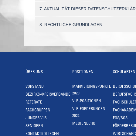
7. AKTUALITÄT DIESER DATENSCHUTZERKLÄ
8. RECHTLICHE GRUNDLAGEN
ÜBER UNS
POSITIONEN
SCHULARTEN
VORSTAND
MARKIERUNGSPUNKTE
BERUFSSCHU
2023
BEZIRKS-/KREISVERBÄNDE
BERUFSFACH
VLB-POSITIONEN
REFERATE
FACHSCHULE
VLB-FORDERUNGEN
FACHGRUPPEN
FACHAKADEM
2022
JUNGER VLB
FOS/BOS
MEDIENECHO
SENIOREN
FÖRDERBERU
KONTAKTKOLLEGEN
WIRTSCHAFT