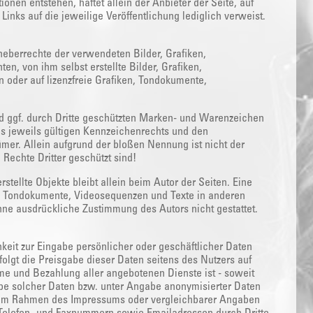
onen entstehen, haftet allein der Anbieter der Seite, auf
inks auf die jeweilige Veröffentlichung lediglich verweist.
Urheberrechte der verwendeten Bilder, Grafiken,
, von ihm selbst erstellte Bilder, Grafiken,
oder auf lizenzfreie Grafiken, Tondokumente,
d ggf. durch Dritte geschützten Marken- und Warenzeichen
s jeweils gültigen Kennzeichenrechts und den
mer. Allein aufgrund der bloßen Nennung ist nicht der
Rechte Dritter geschützt sind!
rstellte Objekte bleibt allein beim Autor der Seiten. Eine
n, Tondokumente, Videosequenzen und Texte in anderen
hne ausdrückliche Zustimmung des Autors nicht gestattet.
keit zur Eingabe persönlicher oder geschäftlicher Daten
folgt die Preisgabe dieser Daten seitens des Nutzers auf
me und Bezahlung aller angebotenen Dienste ist - soweit
e solcher Daten bzw. unter Angabe anonymisierter Daten
r im Rahmen des Impressums oder vergleichbarer Angaben