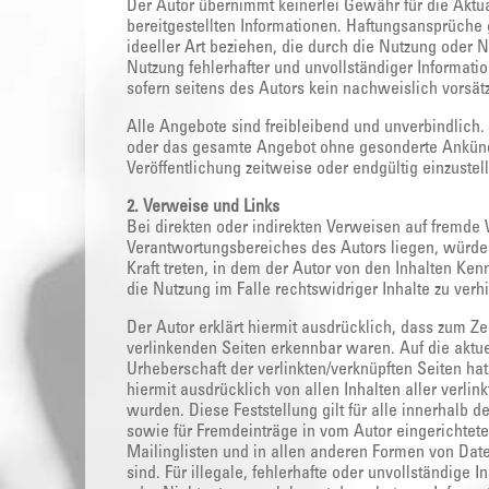
Der Autor übernimmt keinerlei Gewähr für die Aktuali
bereitgestellten Informationen. Haftungsansprüche
ideeller Art beziehen, die durch die Nutzung oder 
Nutzung fehlerhafter und unvollständiger Informati
sofern seitens des Autors kein nachweislich vorsätz
Alle Angebote sind freibleibend und unverbindlich. 
oder das gesamte Angebot ohne gesonderte Ankündi
Veröffentlichung zeitweise oder endgültig einzustel
2. Verweise und Links
Bei direkten oder indirekten Verweisen auf fremde 
Verantwortungsbereiches des Autors liegen, würde 
Kraft treten, in dem der Autor von den Inhalten Ke
die Nutzung im Falle rechtswidriger Inhalte zu verh
Der Autor erklärt hiermit ausdrücklich, dass zum Zei
verlinkenden Seiten erkennbar waren. Auf die aktuel
Urheberschaft der verlinkten/verknüpften Seiten hat 
hiermit ausdrücklich von allen Inhalten aller verlin
wurden. Diese Feststellung gilt für alle innerhalb
sowie für Fremdeinträge in vom Autor eingerichtet
Mailinglisten und in allen anderen Formen von Date
sind. Für illegale, fehlerhafte oder unvollständige