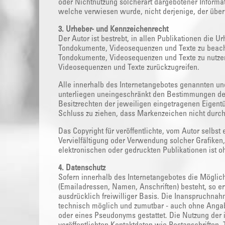
oder Nichtnutzung solcherart dargebotener Informati
welche verwiesen wurde, nicht derjenige, der über L
3. Urheber- und Kennzeichenrecht
Der Autor ist bestrebt, in allen Publikationen die 
Tondokumente, Videosequenzen und Texte zu beachten
Tondokumente, Videosequenzen und Texte zu nutzen 
Videosequenzen und Texte zurückzugreifen.
Alle innerhalb des Internetangebotes genannten un
unterliegen uneingeschränkt den Bestimmungen de
Besitzrechten der jeweiligen eingetragenen Eigentü
Schluss zu ziehen, dass Markenzeichen nicht durch 
Das Copyright für veröffentlichte, vom Autor selbst e
Vervielfältigung oder Verwendung solcher Grafike
elektronischen oder gedruckten Publikationen ist o
4. Datenschutz
Sofern innerhalb des Internetangebotes die Möglich
(Emailadressen, Namen, Anschriften) besteht, so er
ausdrücklich freiwilliger Basis. Die Inanspruchnah
technisch möglich und zumutbar - auch ohne Angab
oder eines Pseudonyms gestattet. Die Nutzung de