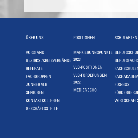
ÜBER UNS
POSITIONEN
SCHULARTEN
VORSTAND
MARKIERUNGSPUNKTE
BERUFSSCHU
2023
BEZIRKS-/KREISVERBÄNDE
BERUFSFACH
VLB-POSITIONEN
REFERATE
FACHSCHULE
VLB-FORDERUNGEN
FACHGRUPPEN
FACHAKADEM
2022
JUNGER VLB
FOS/BOS
MEDIENECHO
SENIOREN
FÖRDERBERU
KONTAKTKOLLEGEN
WIRTSCHAFT
GESCHÄFTSSTELLE