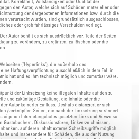
tät, Korrektheit, Vollständigkeit oder Qualität der
 gegen den Autor, welche sich auf Schäden materieller oder
Nichtnutzung der dargebotenen Informationen bzw. durch die
onen verursacht wurden, sind grundsätzlich ausgeschlossen,
liches oder grob fahrlässiges Verschulden vorliegt.
Der Autor behält es sich ausdrücklich vor, Teile der Seiten
gung zu verändern, zu ergänzen, zu löschen oder die
len.
Webseiten ("Hyperlinks"), die außerhalb des
eine Haftungsverpflichtung ausschließlich in dem Fall in
nntnis hat und es ihm technisch möglich und zumutbar wäre,
indern.
tpunkt der Linksetzung keine illegalen Inhalte auf den zu
le und zukünftige Gestaltung, die Inhalte oder die
der Autor keinerlei Einfluss. Deshalb distanziert er sich
kten /verknüpften Seiten, die nach der Linksetzung verändert
 des eigenen Internetangebotes gesetzten Links und Verweise
en Gästebüchern, Diskussionsforen, Linkverzeichnissen,
nbanken, auf deren Inhalt externe Schreibzugriffe möglich
 Inhalte und insbesondere für Schäden, die aus der Nutzung