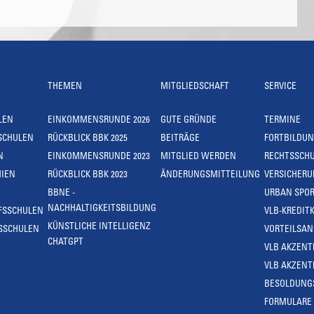
THEMEN
MITGLIEDSCHAFT
SERVICE
LEN
EINKOMMENSRUNDE 2026
GUTE GRÜNDE
TERMINE
SCHULEN
RÜCKBLICK BBK 2025
BEITRÄGE
FORTBILDU
N
EINKOMMENSRUNDE 2023
MITGLIED WERDEN
RECHTSSCH
IEN
RÜCKBLICK BBK 2023
ÄNDERUNGSMITTEILUNG
VERSICHER
BBNE -
URBAN SPOR
NACHHALTIGKEITSBILDUNG
FSSCHULEN
VLB-KREDIT
KÜNSTLICHE INTELLIGENZ
SSCHULEN
VORTEILSA
CHATGPT
VLB AKZENT
VLB AKZENT
BESOLDUNG
FORMULARE