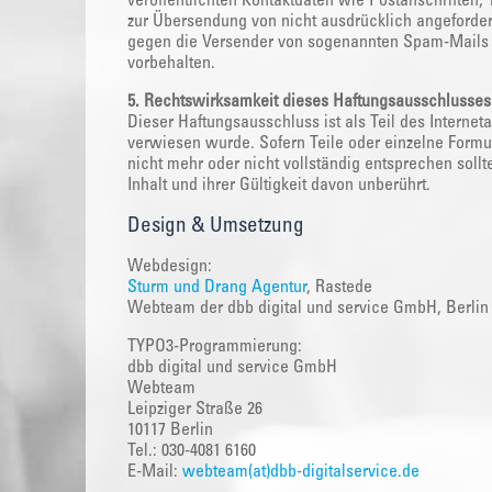
veröffentlichten Kontaktdaten wie Postanschriften
zur Übersendung von nicht ausdrücklich angeforderte
gegen die Versender von sogenannten Spam-Mails b
vorbehalten.
5. Rechtswirksamkeit dieses Haftungsausschlusses
Dieser Haftungsausschluss ist als Teil des Interne
verwiesen wurde. Sofern Teile oder einzelne Formu
nicht mehr oder nicht vollständig entsprechen soll
Inhalt und ihrer Gültigkeit davon unberührt.
Design & Umsetzung
Webdesign:
Sturm und Drang Agentur
, Rastede
Webteam der dbb digital und service GmbH, Berlin
TYPO3-Programmierung:
dbb digital und service GmbH
Webteam
Leipziger Straße 26
10117 Berlin
Tel.: 030-4081 6160
E-Mail:
webteam(at)dbb-digitalservice.de