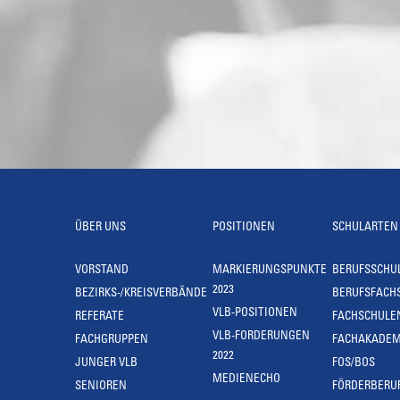
ÜBER UNS
POSITIONEN
SCHULARTEN
VORSTAND
MARKIERUNGSPUNKTE
BERUFSSCHU
2023
BEZIRKS-/KREISVERBÄNDE
BERUFSFACH
VLB-POSITIONEN
REFERATE
FACHSCHULE
VLB-FORDERUNGEN
FACHGRUPPEN
FACHAKADEM
2022
JUNGER VLB
FOS/BOS
MEDIENECHO
SENIOREN
FÖRDERBERU