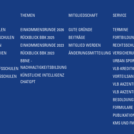
THEMEN
MITGLIEDSCHAFT
SERVICE
LEN
EINKOMMENSRUNDE 2026
GUTE GRÜNDE
TERMINE
SCHULEN
RÜCKBLICK BBK 2025
BEITRÄGE
FORTBILDU
N
EINKOMMENSRUNDE 2023
MITGLIED WERDEN
RECHTSSCH
IEN
RÜCKBLICK BBK 2023
ÄNDERUNGSMITTEILUNG
VERSICHER
BBNE -
URBAN SPOR
NACHHALTIGKEITSBILDUNG
FSSCHULEN
VLB-KREDIT
KÜNSTLICHE INTELLIGENZ
SSCHULEN
VORTEILSA
CHATGPT
VLB AKZENT
VLB AKZENT
BESOLDUNG
FORMULARE
PUBLIKATIO
KMS UND F