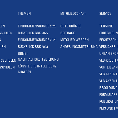
THEMEN
MITGLIEDSCHAFT
SERVICE
LEN
EINKOMMENSRUNDE 2026
GUTE GRÜNDE
TERMINE
SCHULEN
RÜCKBLICK BBK 2025
BEITRÄGE
FORTBILDU
N
EINKOMMENSRUNDE 2023
MITGLIED WERDEN
RECHTSSCH
IEN
RÜCKBLICK BBK 2023
ÄNDERUNGSMITTEILUNG
VERSICHER
BBNE -
URBAN SPOR
NACHHALTIGKEITSBILDUNG
FSSCHULEN
VLB-KREDIT
KÜNSTLICHE INTELLIGENZ
SSCHULEN
VORTEILSA
CHATGPT
VLB AKZENT
VLB AKZENT
BESOLDUNG
FORMULARE
PUBLIKATIO
KMS UND F