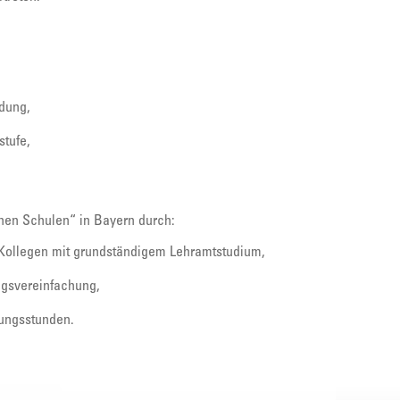
ldung,
stufe,
ichen Schulen“ in Bayern durch:
 Kollegen mit grundständigem Lehramtstudium,
ngsvereinfachung,
ungsstunden.