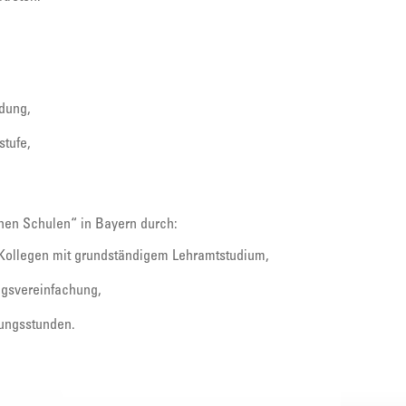
ldung,
stufe,
ichen Schulen“ in Bayern durch:
 Kollegen mit grundständigem Lehramtstudium,
ngsvereinfachung,
ungsstunden.