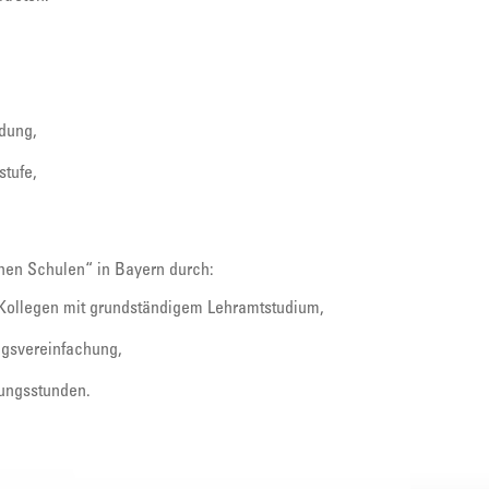
ldung,
stufe,
ichen Schulen“ in Bayern durch:
 Kollegen mit grundständigem Lehramtstudium,
ngsvereinfachung,
ungsstunden.