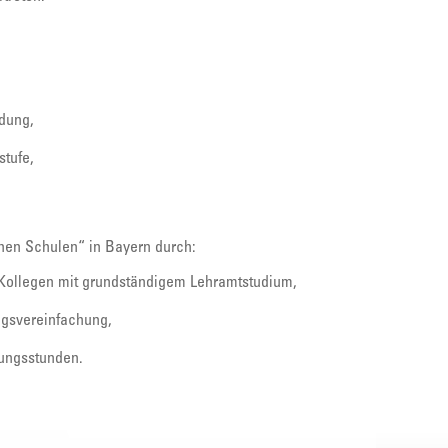
ldung,
stufe,
ichen Schulen“ in Bayern durch:
 Kollegen mit grundständigem Lehramtstudium,
ngsvereinfachung,
ungsstunden.