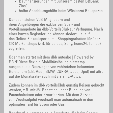
Baufinanzierungen mit „unserem besten BBBank
Zins“
halbe Abschlussgebühr beim Wüstenrot Bausparen
Daneben stehen VLB-Mitgliedern und
ihren Angehörigen die exklusiven Spar- und
Vorteilsangebote im dbb-VorteilsClub zur Verfügung. Nach
einer kurzen Registrierung können siedort u.a. auf
das Online-Einkaufsportal mit Shoppingrabatten für über
350 Markenshops (z.B. für adidas, Sony, home24, Tchibo)
zugreifen.
Oder man startet mit dem dbb autoabo | Powered by
FINN!Diese flexible Mobilitätslösung bietet top
ausgestattete Neuwagen von zahlreichen bekannten
Herstellern (z.B. Audi, BMW, CUPRA, Jeep, Opel) mit attraktive
auf die Monatsrate- auch mit vielen E-Autos.
Zudem können im dbb vorteilsClub günstig Reisen gebucht
werden, z.B. mit 3% Rabatt bei jeder Buchung von
Pauschalreisen oder Kreuzfahrten. Mit dem Service
von Wechselpilot wechselt man automatisch in den
optimalen Tarif für Strom oder Gas.