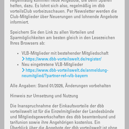
Regelmäßig kommen neue Angebote, die beim Sparen
helfen, dazu. Es lohnt sich also, regelmäßig im dbb
vorteilsClub vorbeizuschauen. Per Newsletter werden die
Club-Mitglieder über Neuerungen und lohnende Angebote
informiert.
Speichern Sie den Link zu allen Vorteilen und
Sparmöglichkeiten am besten gleich in den Lesezeichen
Ihres Browsers ab:
VLB-Mitglieder mit bestehender Mitgliedschaft
https://www.dbb-vorteilswelt.de/register/
Neu eingetretene VLB-Mitglieder
https://www.dbb-vorteilswelt.de/anmeldung-
neumitglied/?partner-ref=vlb-bayern
Alle Angaben: Stand 01/2026, Änderungen vorbehalten
Hinweis zur Umsetzung und Nutzung
Die Inanspruchnahme der Einkaufsvorteile der dbb
vorteilswelt ist für die Einzelmitglieder der Landesbünde
und Mitgliedsgewerkschaften des dbb beamtenbund und
tarifunion sowie ihre Angehörigen kostenlos. Ein
Überblick über die Angebote der dbb vorteilswelt ist ohne