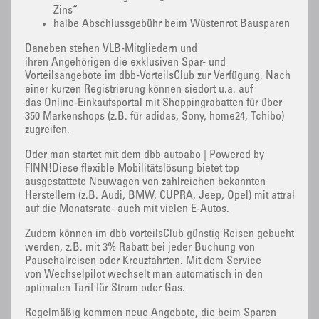
Zins“
halbe Abschlussgebühr beim Wüstenrot Bausparen
Daneben stehen VLB-Mitgliedern und
ihren Angehörigen die exklusiven Spar- und
Vorteilsangebote im dbb-VorteilsClub zur Verfügung. Nach
einer kurzen Registrierung können siedort u.a. auf
das Online-Einkaufsportal mit Shoppingrabatten für über
350 Markenshops (z.B. für adidas, Sony, home24, Tchibo)
zugreifen.
Oder man startet mit dem dbb autoabo | Powered by
FINN!Diese flexible Mobilitätslösung bietet top
ausgestattete Neuwagen von zahlreichen bekannten
Herstellern (z.B. Audi, BMW, CUPRA, Jeep, Opel) mit attraktive
auf die Monatsrate- auch mit vielen E-Autos.
Zudem können im dbb vorteilsClub günstig Reisen gebucht
werden, z.B. mit 3% Rabatt bei jeder Buchung von
Pauschalreisen oder Kreuzfahrten. Mit dem Service
von Wechselpilot wechselt man automatisch in den
optimalen Tarif für Strom oder Gas.
Regelmäßig kommen neue Angebote, die beim Sparen