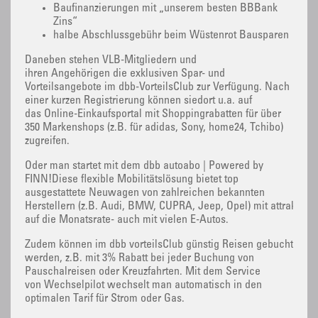
Baufinanzierungen mit „unserem besten BBBank
Zins“
halbe Abschlussgebühr beim Wüstenrot Bausparen
Daneben stehen VLB-Mitgliedern und
ihren Angehörigen die exklusiven Spar- und
Vorteilsangebote im dbb-VorteilsClub zur Verfügung. Nach
einer kurzen Registrierung können siedort u.a. auf
das Online-Einkaufsportal mit Shoppingrabatten für über
350 Markenshops (z.B. für adidas, Sony, home24, Tchibo)
zugreifen.
Oder man startet mit dem dbb autoabo | Powered by
FINN!Diese flexible Mobilitätslösung bietet top
ausgestattete Neuwagen von zahlreichen bekannten
Herstellern (z.B. Audi, BMW, CUPRA, Jeep, Opel) mit attraktive
auf die Monatsrate- auch mit vielen E-Autos.
Zudem können im dbb vorteilsClub günstig Reisen gebucht
werden, z.B. mit 3% Rabatt bei jeder Buchung von
Pauschalreisen oder Kreuzfahrten. Mit dem Service
von Wechselpilot wechselt man automatisch in den
optimalen Tarif für Strom oder Gas.