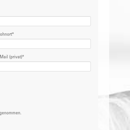
ohnort
*
Mail (privat)
*
s genommen.