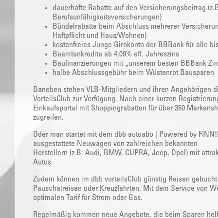
dauerhafte Rabatte auf den Versicherungsbeitrag (z.B.
Berufsunfähigkeitsversicherungen)
Bündelrabatte beim Abschluss mehrerer Versicherung
Haftpflicht und Haus/Wohnen)
kostenfreies Junge Girokonto der BBBank für alle bi
Beamtenkredite ab 4,09% eff. Jahreszins
Baufinanzierungen mit „unserem besten BBBank Zin
halbe Abschlussgebühr beim Wüstenrot Bausparen
Daneben stehen VLB-Mitgliedern und ihren Angehörigen di
VorteilsClub zur Verfügung. Nach einer kurzen Registrierun
Einkaufsportal mit Shoppingrabatten für über 350 Markensho
zugreifen.
Oder man startet mit dem dbb autoabo | Powered by FINN!Di
ausgestattete Neuwagen von zahlreichen bekannten
Herstellern (z.B. Audi, BMW, CUPRA, Jeep, Opel) mit attrak
Autos.
Zudem können im dbb vorteilsClub günstig Reisen gebucht 
Pauschalreisen oder Kreuzfahrten. Mit dem Service von W
optimalen Tarif für Strom oder Gas.
Regelmäßig kommen neue Angebote, die beim Sparen helfen