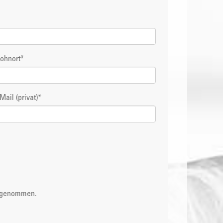
ohnort
*
Mail (privat)
*
s genommen.