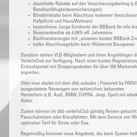
dauerhafte Rabatte auf den Versicherungsbeitrag (z.B.
Berufsunfähigkeitsversicherungen)
Bündelrabatte beim Abschluss mehrerer Versicherung
Haftpflicht und Haus/Wohnen)
kostenfreies Junge Girokonto der BBBank für alle bi
Beamtenkredite ab 4,09% eff. Jahreszins
Baufinanzierungen mit „unserem besten BBBank Zin
halbe Abschlussgebühr beim Wüstenrot Bausparen
Daneben stehen VLB-Mitgliedern und ihren Angehörigen di
VorteilsClub zur Verfügung. Nach einer kurzen Registrierun
Einkaufsportal mit Shoppingrabatten für über 350 Markensho
zugreifen.
Oder man startet mit dem dbb autoabo | Powered by FINN!Di
ausgestattete Neuwagen von zahlreichen bekannten
Herstellern (z.B. Audi, BMW, CUPRA, Jeep, Opel) mit attrak
Autos.
Zudem können im dbb vorteilsClub günstig Reisen gebucht 
Pauschalreisen oder Kreuzfahrten. Mit dem Service von W
optimalen Tarif für Strom oder Gas.
Regelmäßig kommen neue Angebote, die beim Sparen helfen