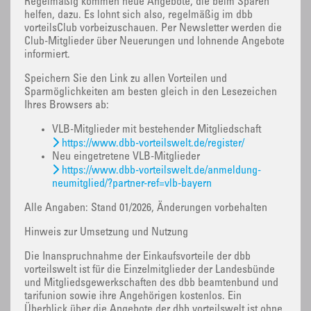
Regelmäßig kommen neue Angebote, die beim Sparen
helfen, dazu. Es lohnt sich also, regelmäßig im dbb
vorteilsClub vorbeizuschauen. Per Newsletter werden die
Club-Mitglieder über Neuerungen und lohnende Angebote
informiert.
Speichern Sie den Link zu allen Vorteilen und
Sparmöglichkeiten am besten gleich in den Lesezeichen
Ihres Browsers ab:
VLB-Mitglieder mit bestehender Mitgliedschaft
https://www.dbb-vorteilswelt.de/register/
Neu eingetretene VLB-Mitglieder
https://www.dbb-vorteilswelt.de/anmeldung-
neumitglied/?partner-ref=vlb-bayern
Alle Angaben: Stand 01/2026, Änderungen vorbehalten
Hinweis zur Umsetzung und Nutzung
Die Inanspruchnahme der Einkaufsvorteile der dbb
vorteilswelt ist für die Einzelmitglieder der Landesbünde
und Mitgliedsgewerkschaften des dbb beamtenbund und
tarifunion sowie ihre Angehörigen kostenlos. Ein
Überblick über die Angebote der dbb vorteilswelt ist ohne