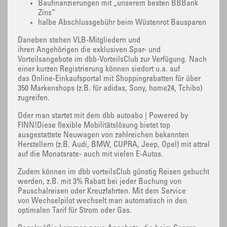
Baufinanzierungen mit „unserem besten BBBank
Zins“
halbe Abschlussgebühr beim Wüstenrot Bausparen
Daneben stehen VLB-Mitgliedern und
ihren Angehörigen die exklusiven Spar- und
Vorteilsangebote im dbb-VorteilsClub zur Verfügung. Nach
einer kurzen Registrierung können siedort u.a. auf
das Online-Einkaufsportal mit Shoppingrabatten für über
350 Markenshops (z.B. für adidas, Sony, home24, Tchibo)
zugreifen.
Oder man startet mit dem dbb autoabo | Powered by
FINN!Diese flexible Mobilitätslösung bietet top
ausgestattete Neuwagen von zahlreichen bekannten
Herstellern (z.B. Audi, BMW, CUPRA, Jeep, Opel) mit attraktive
auf die Monatsrate- auch mit vielen E-Autos.
Zudem können im dbb vorteilsClub günstig Reisen gebucht
werden, z.B. mit 3% Rabatt bei jeder Buchung von
Pauschalreisen oder Kreuzfahrten. Mit dem Service
von Wechselpilot wechselt man automatisch in den
optimalen Tarif für Strom oder Gas.