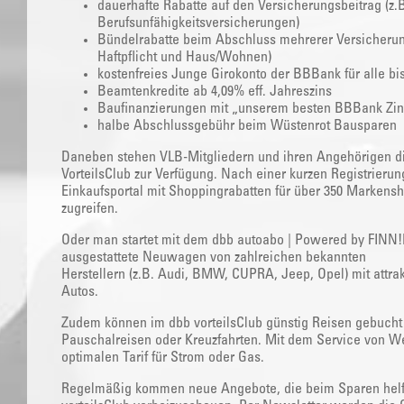
dauerhafte Rabatte auf den Versicherungsbeitrag (z.B.
Berufsunfähigkeitsversicherungen)
Bündelrabatte beim Abschluss mehrerer Versicherung
Haftpflicht und Haus/Wohnen)
kostenfreies Junge Girokonto der BBBank für alle bi
Beamtenkredite ab 4,09% eff. Jahreszins
Baufinanzierungen mit „unserem besten BBBank Zin
halbe Abschlussgebühr beim Wüstenrot Bausparen
Daneben stehen VLB-Mitgliedern und ihren Angehörigen di
VorteilsClub zur Verfügung. Nach einer kurzen Registrierun
Einkaufsportal mit Shoppingrabatten für über 350 Markensho
zugreifen.
Oder man startet mit dem dbb autoabo | Powered by FINN!Di
ausgestattete Neuwagen von zahlreichen bekannten
Herstellern (z.B. Audi, BMW, CUPRA, Jeep, Opel) mit attrak
Autos.
Zudem können im dbb vorteilsClub günstig Reisen gebucht 
Pauschalreisen oder Kreuzfahrten. Mit dem Service von W
optimalen Tarif für Strom oder Gas.
Regelmäßig kommen neue Angebote, die beim Sparen helfen