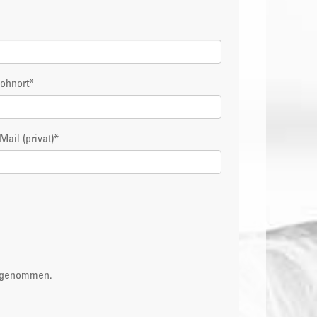
ohnort
*
Mail (privat)
*
s genommen.