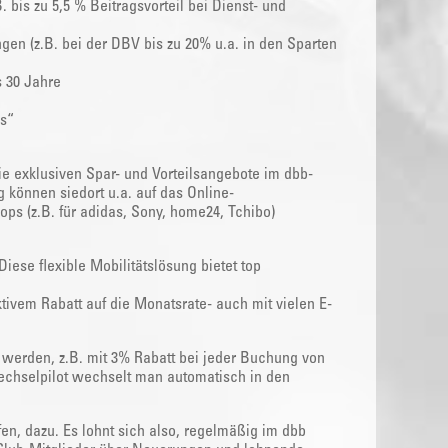
 bis zu 5,5 % Beitragsvorteil bei Dienst- und
en (z.B. bei der DBV bis zu 20% u.a. in den Sparten
s 30 Jahre
s“
e exklusiven Spar- und Vorteilsangebote im dbb-
g können siedort u.a. auf das Online-
ps (z.B. für adidas, Sony, home24, Tchibo)
ese flexible Mobilitätslösung bietet top
tivem Rabatt auf die Monatsrate- auch mit vielen E-
werden, z.B. mit 3% Rabatt bei jeder Buchung von
echselpilot wechselt man automatisch in den
, dazu. Es lohnt sich also, regelmäßig im dbb