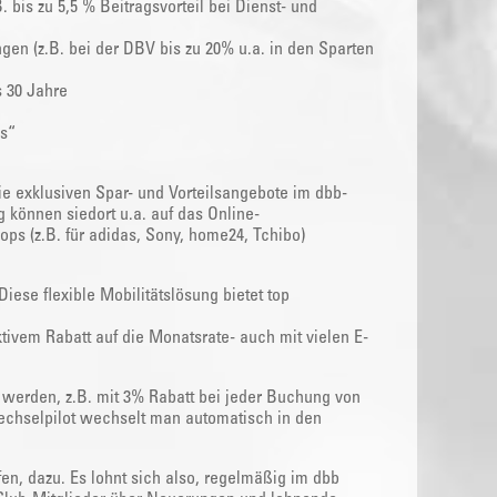
 bis zu 5,5 % Beitragsvorteil bei Dienst- und
en (z.B. bei der DBV bis zu 20% u.a. in den Sparten
s 30 Jahre
s“
e exklusiven Spar- und Vorteilsangebote im dbb-
g können siedort u.a. auf das Online-
ps (z.B. für adidas, Sony, home24, Tchibo)
ese flexible Mobilitätslösung bietet top
tivem Rabatt auf die Monatsrate- auch mit vielen E-
werden, z.B. mit 3% Rabatt bei jeder Buchung von
echselpilot wechselt man automatisch in den
, dazu. Es lohnt sich also, regelmäßig im dbb