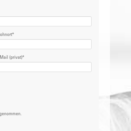
ohnort
*
Mail (privat)
*
s genommen.