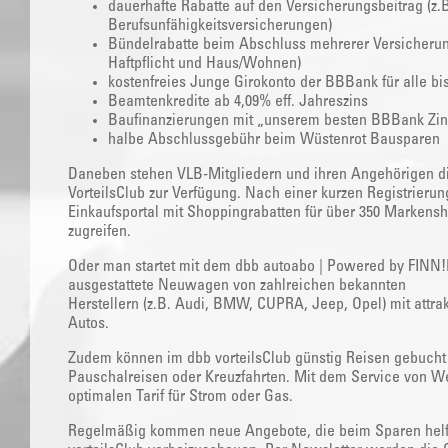
dauerhafte Rabatte auf den Versicherungsbeitrag (z.B.
Berufsunfähigkeitsversicherungen)
Bündelrabatte beim Abschluss mehrerer Versicherung
Haftpflicht und Haus/Wohnen)
kostenfreies Junge Girokonto der BBBank für alle bi
Beamtenkredite ab 4,09% eff. Jahreszins
Baufinanzierungen mit „unserem besten BBBank Zin
halbe Abschlussgebühr beim Wüstenrot Bausparen
Daneben stehen VLB-Mitgliedern und ihren Angehörigen di
VorteilsClub zur Verfügung. Nach einer kurzen Registrierun
Einkaufsportal mit Shoppingrabatten für über 350 Markensho
zugreifen.
Oder man startet mit dem dbb autoabo | Powered by FINN!Di
ausgestattete Neuwagen von zahlreichen bekannten
Herstellern (z.B. Audi, BMW, CUPRA, Jeep, Opel) mit attrak
Autos.
Zudem können im dbb vorteilsClub günstig Reisen gebucht 
Pauschalreisen oder Kreuzfahrten. Mit dem Service von W
optimalen Tarif für Strom oder Gas.
Regelmäßig kommen neue Angebote, die beim Sparen helfen