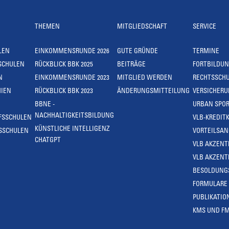
THEMEN
MITGLIEDSCHAFT
SERVICE
LEN
EINKOMMENSRUNDE 2026
GUTE GRÜNDE
TERMINE
SCHULEN
RÜCKBLICK BBK 2025
BEITRÄGE
FORTBILDU
N
EINKOMMENSRUNDE 2023
MITGLIED WERDEN
RECHTSSCH
IEN
RÜCKBLICK BBK 2023
ÄNDERUNGSMITTEILUNG
VERSICHER
BBNE -
URBAN SPOR
NACHHALTIGKEITSBILDUNG
FSSCHULEN
VLB-KREDIT
KÜNSTLICHE INTELLIGENZ
SSCHULEN
VORTEILSA
CHATGPT
VLB AKZENT
VLB AKZENT
BESOLDUNG
FORMULARE
PUBLIKATIO
KMS UND F