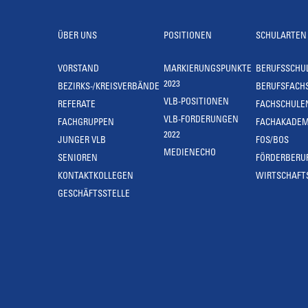
ÜBER UNS
POSITIONEN
SCHULARTEN
VORSTAND
MARKIERUNGSPUNKTE
BERUFSSCHU
2023
BEZIRKS-/KREISVERBÄNDE
BERUFSFACH
VLB-POSITIONEN
REFERATE
FACHSCHULE
VLB-FORDERUNGEN
FACHGRUPPEN
FACHAKADEM
2022
JUNGER VLB
FOS/BOS
MEDIENECHO
SENIOREN
FÖRDERBERU
KONTAKTKOLLEGEN
WIRTSCHAFT
GESCHÄFTSSTELLE