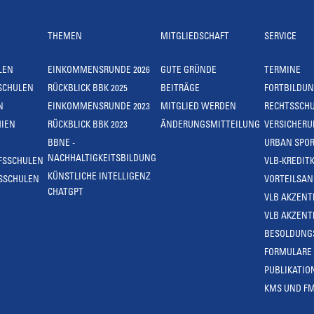
THEMEN
MITGLIEDSCHAFT
SERVICE
LEN
EINKOMMENSRUNDE 2026
GUTE GRÜNDE
TERMINE
SCHULEN
RÜCKBLICK BBK 2025
BEITRÄGE
FORTBILDU
N
EINKOMMENSRUNDE 2023
MITGLIED WERDEN
RECHTSSCH
IEN
RÜCKBLICK BBK 2023
ÄNDERUNGSMITTEILUNG
VERSICHER
BBNE -
URBAN SPOR
NACHHALTIGKEITSBILDUNG
FSSCHULEN
VLB-KREDIT
KÜNSTLICHE INTELLIGENZ
SSCHULEN
VORTEILSA
CHATGPT
VLB AKZENT
VLB AKZENT
BESOLDUNG
FORMULARE
PUBLIKATIO
KMS UND F