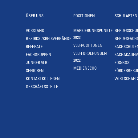
ÜBER UNS
POSITIONEN
SCHULARTEN
VORSTAND
MARKIERUNGSPUNKTE
BERUFSSCHU
2023
BEZIRKS-/KREISVERBÄNDE
BERUFSFACH
VLB-POSITIONEN
REFERATE
FACHSCHULE
VLB-FORDERUNGEN
FACHGRUPPEN
FACHAKADEM
2022
JUNGER VLB
FOS/BOS
MEDIENECHO
SENIOREN
FÖRDERBERU
KONTAKTKOLLEGEN
WIRTSCHAFT
GESCHÄFTSSTELLE