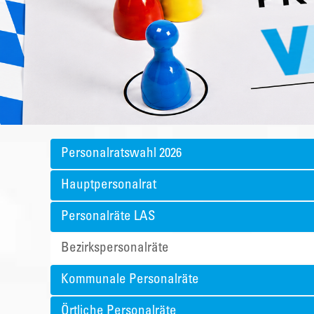
Personalratswahl 2026
Hauptpersonalrat
Personalräte LAS
Bezirkspersonalräte
Kommunale Personalräte
Örtliche Personalräte