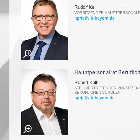
Rudolf Keil
VORSITZENDER HAUPTPERSONALRA
hpr(at)vlb-bayern.de
Hauptpersonalrat Beruflic
Robert Kölbl
STELLVERTRETENDER VORSITZEN
BERUFLICHEN SCHULEN
hpr(at)vlb-bayern.de