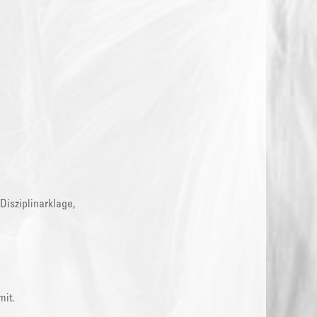
Disziplinarklage,
,
mit.