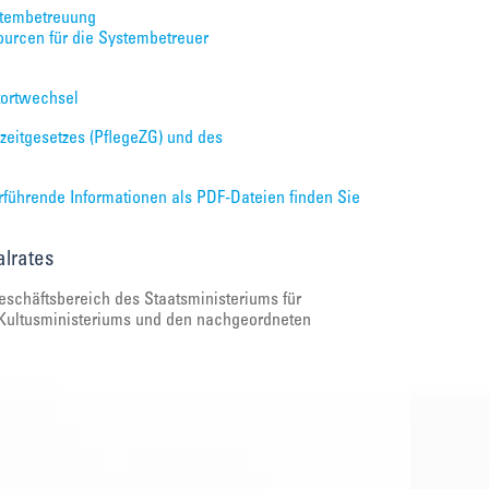
stembetreuung
sourcen für die Systembetreuer
tortwechsel
zeitgesetzes (PflegeZG) und des
rführende Informationen als PDF-Dateien finden Sie
lrates
Geschäftsbereich des Staatsministeriums für
s Kultusministeriums und den nachgeordneten