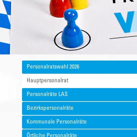
Personalratswahl 2026
Hauptpersonalrat
Personalräte LAS
Bezirkspersonalräte
Kommunale Personalräte
Örtliche Personalräte