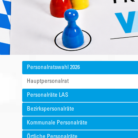
Personalratswahl 2026
Hauptpersonalrat
Personalräte LAS
Bezirkspersonalräte
Kommunale Personalräte
Örtliche Personalräte