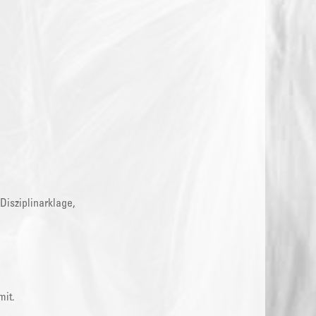
Disziplinarklage,
,
mit.