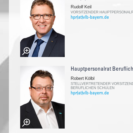
Rudolf Keil
VORSITZENDER HAUPTPERSONALRA
hpr(at)vlb-bayern.de
Hauptpersonalrat Beruflic
Robert Kölbl
STELLVERTRETENDER VORSITZEN
BERUFLICHEN SCHULEN
hpr(at)vlb-bayern.de