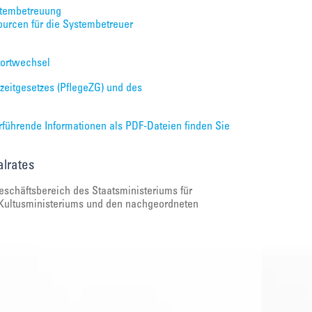
stembetreuung
sourcen für die Systembetreuer
tortwechsel
zeitgesetzes (PflegeZG) und des
rführende Informationen als PDF-Dateien finden Sie
lrates
Geschäftsbereich des Staatsministeriums für
s Kultusministeriums und den nachgeordneten