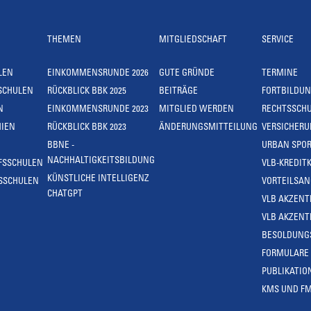
THEMEN
MITGLIEDSCHAFT
SERVICE
LEN
EINKOMMENSRUNDE 2026
GUTE GRÜNDE
TERMINE
SCHULEN
RÜCKBLICK BBK 2025
BEITRÄGE
FORTBILDU
N
EINKOMMENSRUNDE 2023
MITGLIED WERDEN
RECHTSSCH
IEN
RÜCKBLICK BBK 2023
ÄNDERUNGSMITTEILUNG
VERSICHER
BBNE -
URBAN SPOR
NACHHALTIGKEITSBILDUNG
FSSCHULEN
VLB-KREDIT
KÜNSTLICHE INTELLIGENZ
SSCHULEN
VORTEILSA
CHATGPT
VLB AKZENT
VLB AKZENT
BESOLDUNG
FORMULARE
PUBLIKATIO
KMS UND F