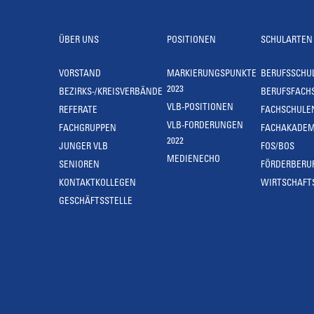
ÜBER UNS
POSITIONEN
SCHULARTEN
VORSTAND
MARKIERUNGSPUNKTE
BERUFSSCHU
2023
BEZIRKS-/KREISVERBÄNDE
BERUFSFACH
VLB-POSITIONEN
REFERATE
FACHSCHULE
VLB-FORDERUNGEN
FACHGRUPPEN
FACHAKADEM
2022
JUNGER VLB
FOS/BOS
MEDIENECHO
SENIOREN
FÖRDERBERU
KONTAKTKOLLEGEN
WIRTSCHAFT
GESCHÄFTSSTELLE