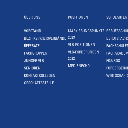
ÜBER UNS
POSITIONEN
SCHULARTEN
VORSTAND
MARKIERUNGSPUNKTE
BERUFSSCHU
2023
BEZIRKS-/KREISVERBÄNDE
BERUFSFACH
VLB-POSITIONEN
REFERATE
FACHSCHULE
VLB-FORDERUNGEN
FACHGRUPPEN
FACHAKADEM
2022
JUNGER VLB
FOS/BOS
MEDIENECHO
SENIOREN
FÖRDERBERU
KONTAKTKOLLEGEN
WIRTSCHAFT
GESCHÄFTSSTELLE