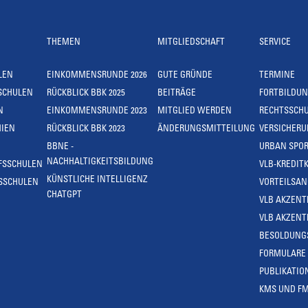
THEMEN
MITGLIEDSCHAFT
SERVICE
LEN
EINKOMMENSRUNDE 2026
GUTE GRÜNDE
TERMINE
SCHULEN
RÜCKBLICK BBK 2025
BEITRÄGE
FORTBILDU
N
EINKOMMENSRUNDE 2023
MITGLIED WERDEN
RECHTSSCH
IEN
RÜCKBLICK BBK 2023
ÄNDERUNGSMITTEILUNG
VERSICHER
BBNE -
URBAN SPOR
NACHHALTIGKEITSBILDUNG
FSSCHULEN
VLB-KREDIT
KÜNSTLICHE INTELLIGENZ
SSCHULEN
VORTEILSA
CHATGPT
VLB AKZENT
VLB AKZENT
BESOLDUNG
FORMULARE
PUBLIKATIO
KMS UND F