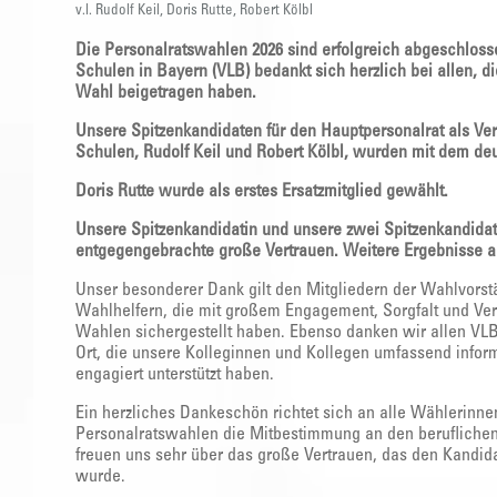
v.l. Rudolf Keil, Doris Rutte, Robert Kölbl
Die Personalratswahlen 2026 sind erfolgreich abgeschlosse
Schulen in Bayern (VLB) bedankt sich herzlich bei allen, 
Wahl beigetragen haben.
Unsere Spitzenkandidaten für den Hauptpersonalrat als Ver
Schulen, Rudolf Keil und Robert Kölbl, wurden mit dem de
Doris Rutte wurde als erstes Ersatzmitglied gewählt.
Unsere Spitzenkandidatin und unsere zwei Spitzenkandidat
entgegengebrachte große Vertrauen. Weitere Ergebnisse au
Unser besonderer Dank gilt den Mitgliedern der Wahlvors
Wahlhelfern, die mit großem Engagement, Sorgfalt und Ve
Wahlen sichergestellt haben. Ebenso danken wir allen VL
Ort, die unsere Kolleginnen und Kollegen umfassend infor
engagiert unterstützt haben.
Ein herzliches Dankeschön richtet sich an alle Wählerinne
Personalratswahlen die Mitbestimmung an den beruflichen 
freuen uns sehr über das große Vertrauen, das den Kandi
wurde.