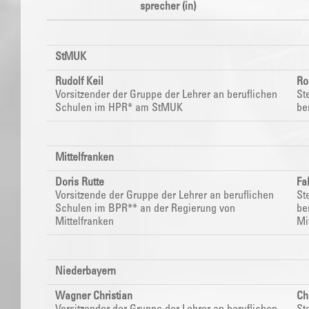
sprecher (in)
StMUK
Rudolf Keil
Ro
Vorsitzender der Gruppe der Lehrer an beruflichen
St
Schulen im HPR* am StMUK
be
Mittelfranken
Doris Rutte
Fa
Vorsitzende der Gruppe der Lehrer an beruflichen
St
Schulen im BPR**
an der Regierung von
be
Mittelfranken
Mi
Niederbayern
Wagner Christian
Ch