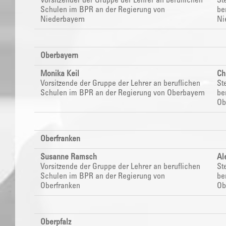
Vorsitzender der Gruppe der Lehrer an beruflichen
St
Schulen im
BPR
an der Regierung von
be
Niederbayern
Ni
Oberbayern
Monika Keil
Ch
Vorsitzende der Gruppe der Lehrer an beruflichen
St
Schulen im
BPR
an der Regierung von Oberbayern
be
Ob
Oberfranken
Susanne Ramsch
Al
Vorsitzende der Gruppe der Lehrer an beruflichen
St
Schulen im
BPR
an der Regierung von
be
Oberfranken
Ob
Oberpfalz