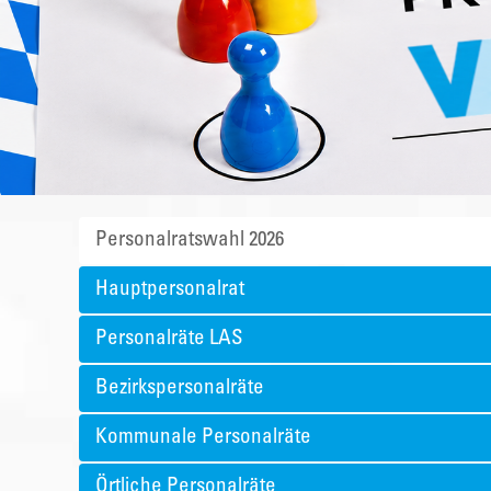
Personalratswahl 2026
Hauptpersonalrat
Personalräte LAS
Bezirkspersonalräte
Kommunale Personalräte
Örtliche Personalräte