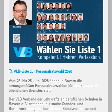
VLB-Liste zur Personalratswahl 2026
Vom
23. bis 25. Juni 2026
finden in Bayern die
turnusgemäßen
Personalratswahlen
für alle Ebenen des
öffentlichen Dienstes statt.
Der VLB Verband der Lehrkräfte an beruflichen Schulen in
Bayern e. V. tritt dabei als starke Standes- und
Berufsvertretung des beruflichen Schulwesens an und