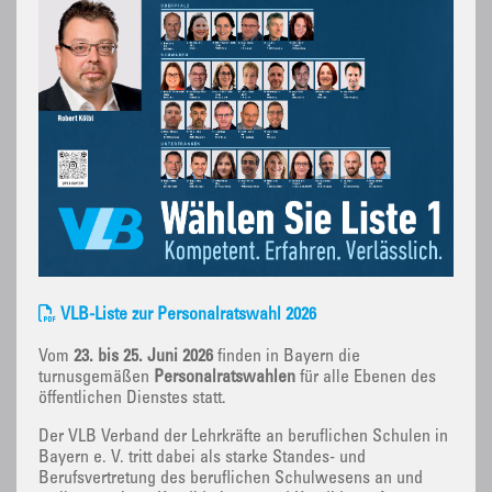
VLB-Liste zur Personalratswahl 2026
Vom
23. bis 25. Juni 2026
finden in Bayern die
turnusgemäßen
Personalratswahlen
für alle Ebenen des
öffentlichen Dienstes statt.
Der VLB Verband der Lehrkräfte an beruflichen Schulen in
Bayern e. V. tritt dabei als starke Standes- und
Berufsvertretung des beruflichen Schulwesens an und