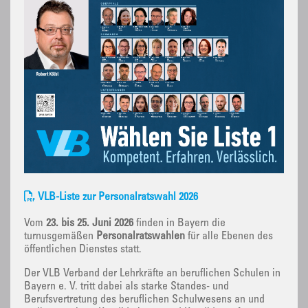
VLB-Liste zur Personalratswahl 2026
Vom
23. bis 25. Juni 2026
finden in Bayern die
turnusgemäßen
Personalratswahlen
für alle Ebenen des
öffentlichen Dienstes statt.
Der VLB Verband der Lehrkräfte an beruflichen Schulen in
Bayern e. V. tritt dabei als starke Standes- und
Berufsvertretung des beruflichen Schulwesens an und