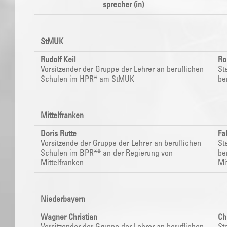
sprecher (in)
StMUK
Rudolf Keil
Ro
Vorsitzender der Gruppe der Lehrer an beruflichen
St
Schulen im HPR* am StMUK
be
Mittelfranken
Doris Rutte
Fa
Vorsitzende der Gruppe der Lehrer an beruflichen
St
Schulen im BPR**
an der Regierung von
be
Mittelfranken
Mi
Niederbayern
Wagner Christian
Ch