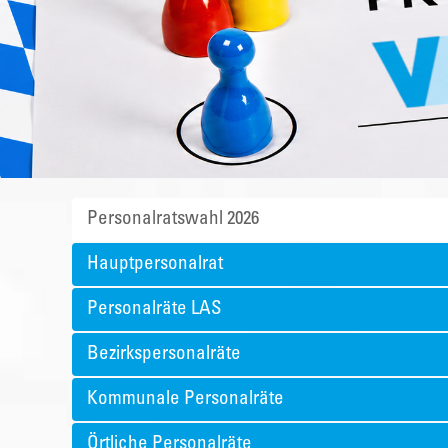
Personalratswahl 2026
Hauptpersonalrat
Personalräte LAS
Bezirkspersonalräte
Kommunale Personalräte
Örtliche Personalräte