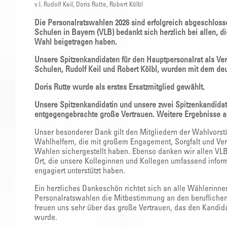
v.l. Rudolf Keil, Doris Rutte, Robert Kölbl
Die Personalratswahlen 2026 sind erfolgreich abgeschlosse
Schulen in Bayern (VLB) bedankt sich herzlich bei allen, 
Wahl beigetragen haben.
Unsere Spitzenkandidaten für den Hauptpersonalrat als Ver
Schulen, Rudolf Keil und Robert Kölbl, wurden mit dem de
Doris Rutte wurde als erstes Ersatzmitglied gewählt.
Unsere Spitzenkandidatin und unsere zwei Spitzenkandidat
entgegengebrachte große Vertrauen. Weitere Ergebnisse au
Unser besonderer Dank gilt den Mitgliedern der Wahlvors
Wahlhelfern, die mit großem Engagement, Sorgfalt und Ve
Wahlen sichergestellt haben. Ebenso danken wir allen VL
Ort, die unsere Kolleginnen und Kollegen umfassend infor
engagiert unterstützt haben.
Ein herzliches Dankeschön richtet sich an alle Wählerinne
Personalratswahlen die Mitbestimmung an den beruflichen 
freuen uns sehr über das große Vertrauen, das den Kandi
wurde.