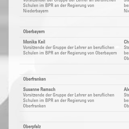
Vorsitzender der Gruppe der Lehrer an beruflichen
St
Schulen im
BPR
an der Regierung von
be
Niederbayern
Ni
Oberbayern
Monika Keil
Ch
Vorsitzende der Gruppe der Lehrer an beruflichen
St
Schulen im
BPR
an der Regierung von Oberbayern
be
Ob
Oberfranken
Susanne Ramsch
Al
Vorsitzende der Gruppe der Lehrer an beruflichen
St
Schulen im
BPR
an der Regierung von
be
Oberfranken
Ob
Oberpfalz